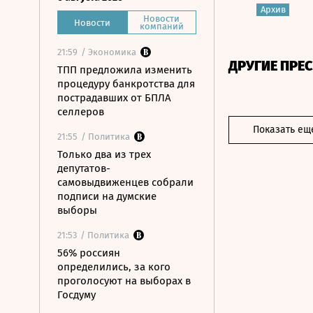
Архив
Новости
Новости
компаний
21:59
/ Экономика
ДРУГИЕ ПРЕ
ТПП предложила изменить
процедуру банкротства для
пострадавших от БПЛА
селлеров
Показать ещ
21:55
/ Политика
Только два из трех
депутатов-
самовыдвиженцев собрали
подписи на думские
выборы
21:53
/ Политика
56% россиян
определились, за кого
проголосуют на выборах в
Госдуму