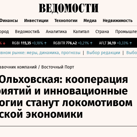
Финансы
Инвестиции
Технологии
Медиа
Недвижимость
ород
Ведомости&
Аналитика
Капитал
Страна
Промышле
а
Финансы
Инвестиции
Технологии
Медиа
Недвижимос
RGBI
115,35
+0,18%
↑
RGBITR
776,42
+0,21%
↑
AFLT
36,19
+0,33%
↑
CN
ивном рынке: меры, динамика, прогнозы
Выбор редакции
Выбо
авочник компаний
/ Восточный Порт
Ольховская: кооперация
иятий и инновационные
огии станут локомотивом
ской экономики