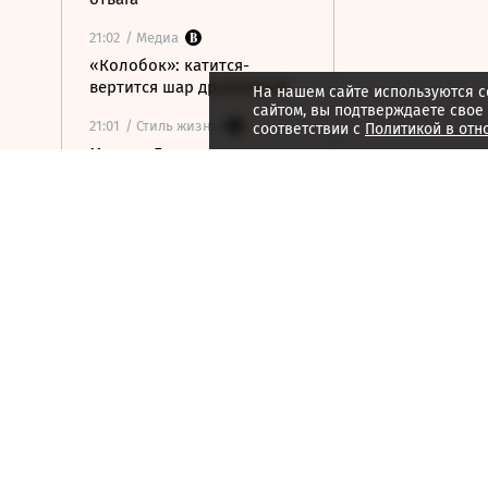
21:02
/ Медиа
«Колобок»: катится-
вертится шар дрожжевой
На нашем сайте используются c
сайтом, вы подтверждаете свое
21:01
/ Стиль жизни
соответствии с
Политикой в отн
Марина Брусникина:
«Иллюзии способны
влиять на людей»
21:00
/ Мнения
«Алмазная колесница»:
уроки созерцания
20:52
/ Бизнес
Глава «Ижавиа» объявил
об уходе после отзыва
сертификата авиакомпании
20:46
/
Страна
В Смоленске женщина и
ребенок погибли из-за