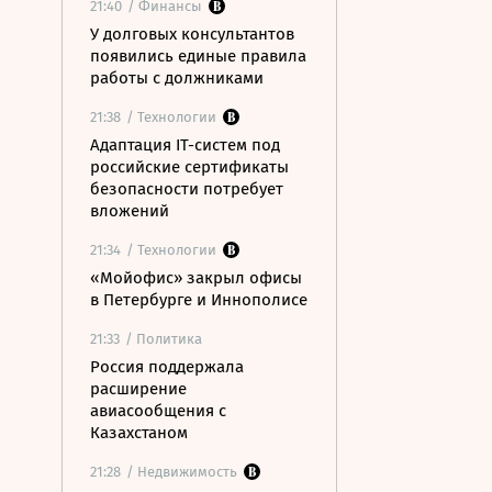
21:40
/ Финансы
У долговых консультантов
появились единые правила
работы с должниками
21:38
/ Технологии
Адаптация IT-систем под
российские сертификаты
безопасности потребует
вложений
21:34
/ Технологии
«Мойофис» закрыл офисы
в Петербурге и Иннополисе
21:33
/ Политика
Россия поддержала
расширение
авиасообщения с
Казахстаном
21:28
/ Недвижимость