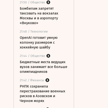
21:50
/ Общество
Бомбилам запретят
таксовать на вокзалах
Москвы и в аэропорту
«Внуково»
21:48
/ Технологии
OpenAI готовит умную
колонку размером с
хоккейную шайбу
21:44
/ Общество
Бюджетные места ведущих
вузов занимает все больше
олимпиадников
21:42
/ Финансы
РНПК сохранила
перестрахование военных
рисков в Азовском и
Черном морях