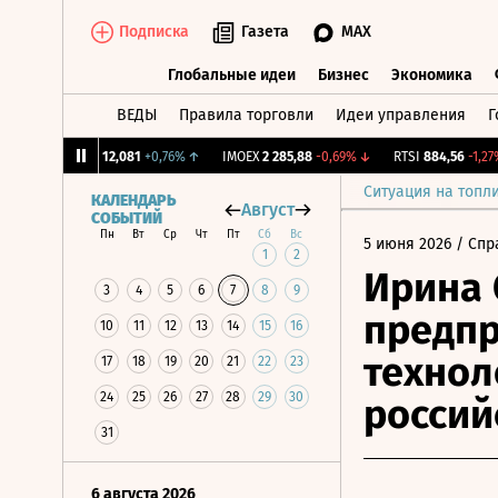
Подписка
Газета
MAX
Глобальные идеи
Бизнес
Экономика
ВЕДЫ
Правила торговли
Идеи управления
Г
Глобальные идеи
Бизнес
Экономик
CNY Бирж.
12,081
+0,76%
↑
IMOEX
2 285,88
-0,69%
↓
RTSI
884,56
-1,27%
↓
Ситуация на топл
КАЛЕНДАРЬ
Август
СОБЫТИЙ
Пн
Вт
Ср
Чт
Пт
Сб
Вс
5 июня 2026
/ Спр
1
2
Ирина 
3
4
5
6
7
8
9
предпр
10
11
12
13
14
15
16
технол
17
18
19
20
21
22
23
24
25
26
27
28
29
30
россий
31
6 августа 2026