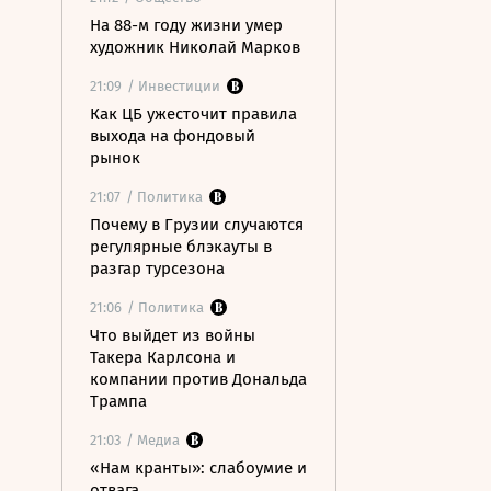
На 88-м году жизни умер
художник Николай Марков
21:09
/ Инвестиции
Как ЦБ ужесточит правила
выхода на фондовый
рынок
21:07
/ Политика
Почему в Грузии случаются
регулярные блэкауты в
разгар турсезона
21:06
/ Политика
Что выйдет из войны
Такера Карлсона и
компании против Дональда
Трампа
21:03
/ Медиа
«Нам кранты»: слабоумие и
отвага