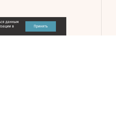
ься данным
Принять
изации в