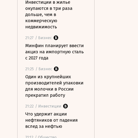
Инвестиции в жилье
окупаются в три раза
дольше, чем в
коммерческую
недвижимость
21:27
/ Бизнес
Минфин планирует ввести
акциз на импортную сталь
с 2027 года
21:25
/ Бизнес
Один из крупнейших
производителей упаковки
для молочки в России
прекратил работу
21:22
/ Инвестиции
Что удержит акции
нефтяников от падения
вслед за нефтью
21:12
/ Общество