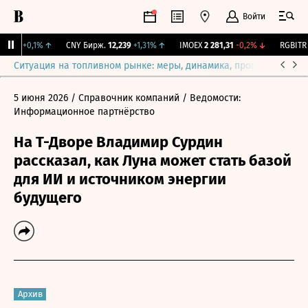
Войти
15,3
+0,1%
↑
CNY Бирж.
12,239
+1,31%
↑
IMOEX
2 281,31
-0,2%
↓
RGBITR
7
Ситуация на топливном рынке: меры, динамика, прогнозы
Выб
5 июня 2026
/ Справочник компаний
/ Ведомости:
Информационное партнёрство
На Т-Дворе Владимир Сурдин
рассказал, как Луна может стать базой
для ИИ и источником энергии
будущего
Архив