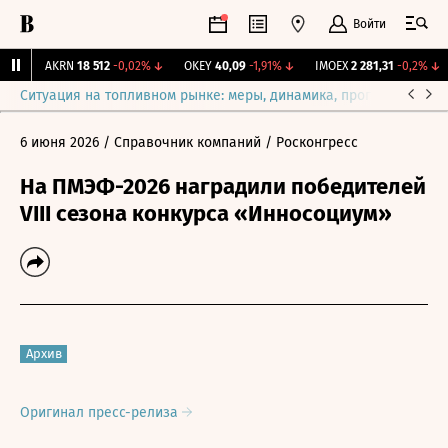
Войти
%
↑
AKRN
18 512
-0,02%
↓
OKEY
40,09
-1,91%
↓
IMOEX
2 281,31
-0,2%
↓
Ситуация на топливном рынке: меры, динамика, прогнозы
Выб
6 июня 2026
/ Справочник компаний
/ Росконгресс
На ПМЭФ-2026 наградили победителей
VIII сезона конкурса «Инносоциум»
Архив
Оригинал пресс-релиза