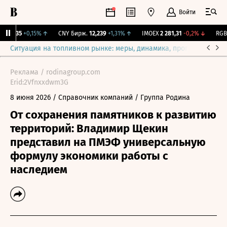
Войти
115,35
+0,15%
↑
CNY Бирж.
12,239
+1,31%
↑
IMOEX
2 281,31
-0,2%
↓
RGBIT
Ситуация на топливном рынке: меры, динамика, прогнозы
Выб
Реклама / rodinagroup.com
Erid:2Vfnxxdwm3G
8 июня 2026
/ Справочник компаний
/ Группа Родина
От сохранения памятников к развитию
территорий: Владимир Щекин
представил на ПМЭФ универсальную
формулу экономики работы с
наследием