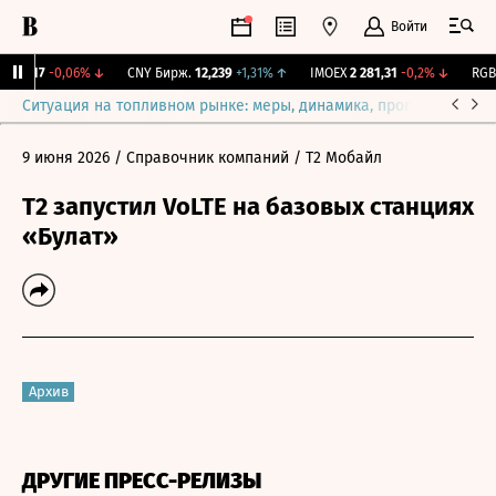
Войти
115,17
-0,06%
↓
CNY Бирж.
12,239
+1,31%
↑
IMOEX
2 281,31
-0,2%
↓
RGBIT
Ситуация на топливном рынке: меры, динамика, прогнозы
Выб
9 июня 2026
/ Справочник компаний
/ Т2 Мобайл
Т2 запустил VoLTE на базовых станциях
«Булат»
Архив
ДРУГИЕ ПРЕСС-РЕЛИЗЫ