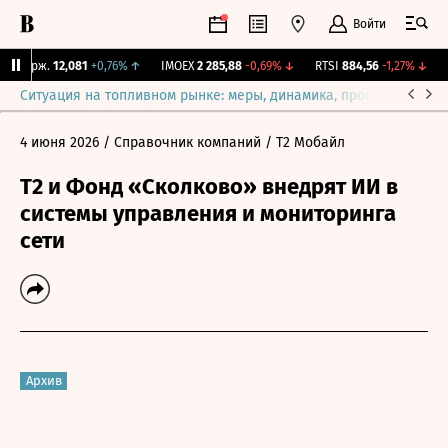
Войти
Y Бирж.
12,081
+0,76%
↑
IMOEX
2 285,88
-0,69%
↓
RTSI
884,56
-1,27%
↓
R
Ситуация на топливном рынке: меры, динамика, прогнозы
Выб
4 июня 2026
/ Справочник компаний
/ Т2 Мобайл
T2 и Фонд «Сколково» внедрят ИИ в
системы управления и мониторинга
сети
Архив