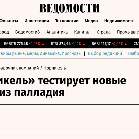
Финансы
Инвестиции
Технологии
Медиа
Недвижимость
ород
Ведомости&
Аналитика
Капитал
Страна
Промышле
а
Финансы
Инвестиции
Технологии
Медиа
Недвижимос
GBITR
775,48
-0,03%
↓
RTSI
874,64
-1,12%
↓
RGBI
115,17
-0,06%
↓
CNY Б
ивном рынке: меры, динамика, прогнозы
Выбор редакции
Выбо
равочник компаний
/ Норникель
кель» тестирует новые
из палладия