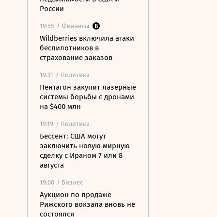
России
19:55
/ Финансы
Wildberries включила атаки
беспилотников в
страхование заказов
19:31
/ Политика
Пентагон закупит лазерные
системы борьбы с дронами
на $400 млн
19:19
/ Политика
Бессент: США могут
заключить новую мирную
сделку с Ираном 7 или 8
августа
19:00
/ Бизнес
Аукцион по продаже
Рижского вокзала вновь не
состоялся