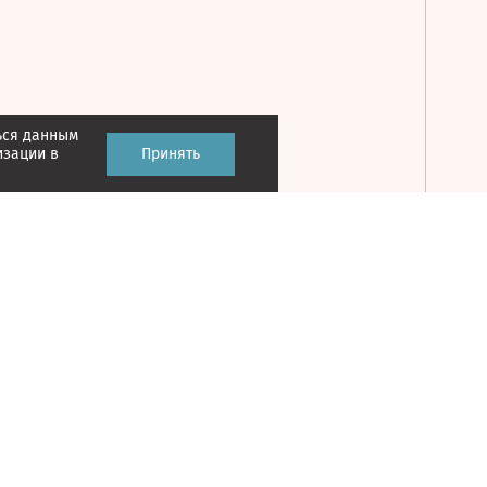
ься данным
Принять
изации в