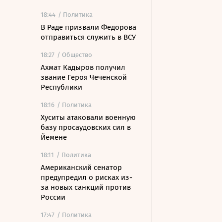
18:44
/ Политика
В Раде призвали Федорова
отправиться служить в ВСУ
18:27
/ Общество
Ахмат Кадыров получил
звание Героя Чеченской
Республики
18:16
/ Политика
Хуситы атаковали военную
базу просаудовских сил в
Йемене
18:11
/ Политика
Американский сенатор
предупредил о рисках из-
за новых санкций против
России
17:47
/ Политика