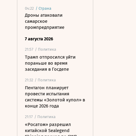
04:22
/
Страна
Дроны атаковали
самарское
промпредприятие
7 августа 2026
21:57
/ Политика
Трамп отпросился уйти
пораньше во время
заседания в Госдепе
21:32
/ Политика
Пентагон планирует
провести испытания
системы «Золотой купол» в
конце 2026 года
21:17
/ Политика
«Росатом» разрешил
китайской Sealegend