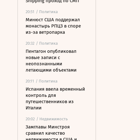
Shipping проход по СМП
20:51
/ Политика
Минюст США поддержал
монастырь РПЦЗ в споре
из-за ветропарка
20:32
/ Политика
Пентагон опубликовал
новые записи с
неопознанными
летающими объектами
20:11
/ Политика
Испания ввела временный
контроль для
путешественников из
Италии
20:02
/ Недвижимость
Замглавы Минстроя
сравнил качество
недвижимости в США и