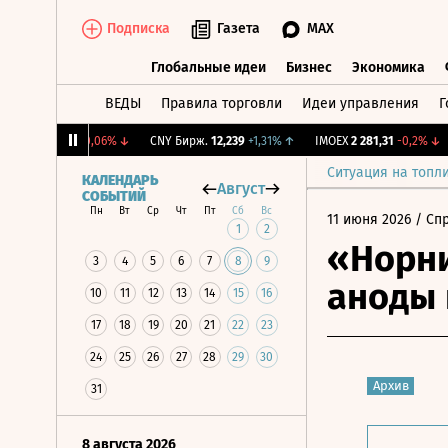
Подписка
Газета
MAX
Глобальные идеи
Бизнес
Экономика
ВЕДЫ
Правила торговли
Идеи управления
Г
Глобальные идеи
Бизнес
Экономик
RGBI
115,17
-0,06%
↓
CNY Бирж.
12,239
+1,31%
↑
IMOEX
2 281,31
-0,2%
↓
R
Ситуация на топл
КАЛЕНДАРЬ
Август
СОБЫТИЙ
Пн
Вт
Ср
Чт
Пт
Сб
Вс
11 июня 2026
/ Сп
1
2
«Норни
3
4
5
6
7
8
9
аноды 
10
11
12
13
14
15
16
17
18
19
20
21
22
23
24
25
26
27
28
29
30
Архив
31
8 августа 2026