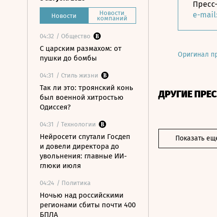
Пресс-
Новости
e-mail
Новости
компаний
04:32
/ Общество
С царским размахом: от
Оригинал п
пушки до бомбы
04:31
/ Стиль жизни
Так ли это: троянский конь
ДРУГИЕ ПРЕ
был военной хитростью
Одиссея?
04:31
/ Технологии
Нейросети спутали Госдеп
Показать ещ
и довели директора до
увольнения: главные ИИ-
глюки июля
04:24
/ Политика
Ночью над российскими
регионами сбиты почти 400
БПЛА