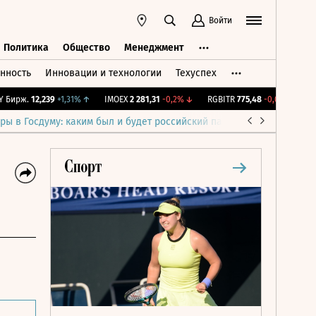
Войти
Политика
Общество
Менеджмент
нность
Инновации и технологии
Техуспех
ть
Политика
Общество
Менеджмент
ирж.
12,239
+1,31%
↑
IMOEX
2 281,31
-0,2%
↓
RGBITR
775,48
-0,03%
↓
RTS
ры в Госдуму: каким был и будет российский парламент
Война н