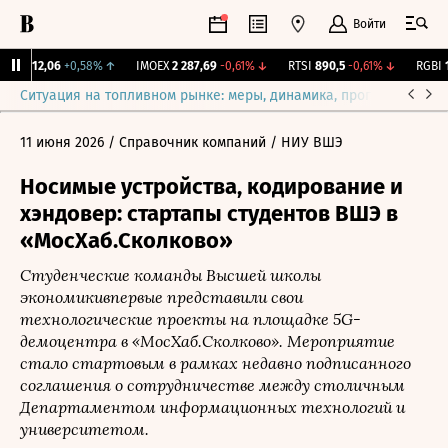
Войти
рж.
12,06
+0,58%
↑
IMOEX
2 287,69
-0,61%
↓
RTSI
890,5
-0,61%
↓
RGBI
11
Ситуация на топливном рынке: меры, динамика, прогнозы
Выб
11 июня 2026
/ Справочник компаний
/ НИУ ВШЭ
Носимые устройства, кодирование и
хэндовер: стартапы студентов ВШЭ в
«МосХаб.Сколково»
Студенческие команды Высшей школы
экономикивпервые представили свои
технологические проекты на площадке 5G-
демоцентра в «МосХаб.Сколково». Мероприятие
стало стартовым в рамках недавно подписанного
соглашения о сотрудничестве между столичным
Департаментом информационных технологий и
университетом.