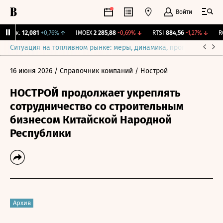
Войти
Бирж.
12,081
+0,76%
↑
IMOEX
2 285,88
-0,69%
↓
RTSI
884,56
-1,27%
↓
RGB
Ситуация на топливном рынке: меры, динамика, прогнозы
Выб
16 июня 2026
/ Справочник компаний
/ Нострой
НОСТРОЙ продолжает укреплять
сотрудничество со строительным
бизнесом Китайской Народной
Республики
Архив