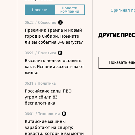
Новости
Новости
Оригинал п
компаний
06:22
/ Общество
Преемник Трампа и новый
ДРУГИЕ ПРЕ
город в Сибири. Помните
ли вы события 3–8 августа?
06:21
/ Политика
Выселить нельзя оставить:
Показать ещ
как в Испании захватывают
жилье
06:11
/ Политика
Российские силы ПВО
утром сбили 83
беспилотника
06:01
/ Технологии
Китайские машины
заработают на спирту:
новости, которые вы могли