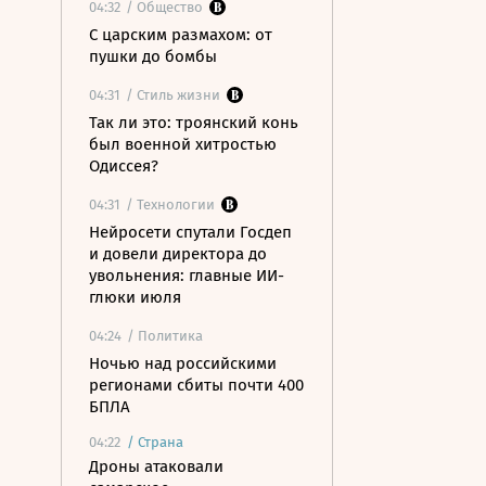
04:32
/ Общество
С царским размахом: от
пушки до бомбы
04:31
/ Стиль жизни
Так ли это: троянский конь
был военной хитростью
Одиссея?
04:31
/ Технологии
Нейросети спутали Госдеп
и довели директора до
увольнения: главные ИИ-
глюки июля
04:24
/ Политика
Ночью над российскими
регионами сбиты почти 400
БПЛА
04:22
/
Страна
Дроны атаковали