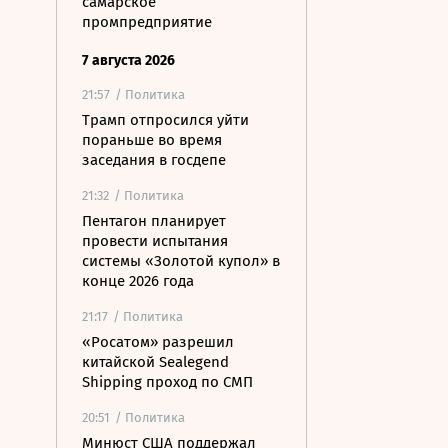
самарское
промпредприятие
7 августа 2026
21:57
/ Политика
Трамп отпросился уйти
пораньше во время
заседания в госдепе
21:32
/ Политика
Пентагон планирует
провести испытания
системы «Золотой купол» в
конце 2026 года
21:17
/ Политика
«Росатом» разрешил
китайской Sealegend
Shipping проход по СМП
20:51
/ Политика
Минюст США поддержал