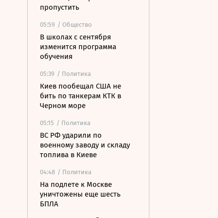
пропустить
05:59
/ Общество
В школах с сентября
изменится программа
обучения
05:39
/ Политика
Киев пообещал США не
бить по танкерам КТК в
Черном море
05:15
/ Политика
ВС РФ ударили по
военному заводу и складу
топлива в Киеве
04:48
/ Политика
На подлете к Москве
уничтожены еще шесть
БПЛА