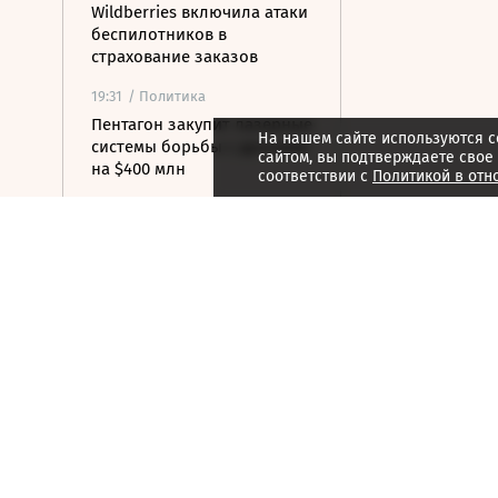
Wildberries включила атаки
беспилотников в
страхование заказов
19:31
/ Политика
Пентагон закупит лазерные
На нашем сайте используются c
системы борьбы с дронами
сайтом, вы подтверждаете свое
на $400 млн
соответствии с
Политикой в отн
19:19
/ Политика
Бессент: США могут
заключить новую мирную
сделку с Ираном 7 или 8
августа
19:00
/ Бизнес
Аукцион по продаже
Рижского вокзала вновь не
состоялся
18:44
/ Политика
В Раде призвали Федорова