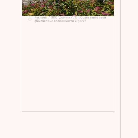
Реклама
/
ООО "Домклик". 16+. Оценивайте свои
i
финансовые возможности и риски