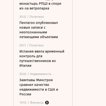
монастырь РПЦЗ в споре
из-за ветропарка
20:32
/ Политика
Пентагон опубликовал
новые записи с
неопознанными
летающими объектами
20:11
/ Политика
Испания ввела временный
контроль для
путешественников из
Италии
20:02
/ Недвижимость
Замглавы Минстроя
сравнил качество
недвижимости в США и
России
19:55
/ Финансы