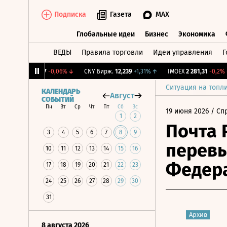
Подписка
Газета
MAX
Глобальные идеи
Бизнес
Экономика
ВЕДЫ
Правила торговли
Идеи управления
Г
Глобальные идеи
Бизнес
Экономик
RGBI
115,17
-0,06%
↓
CNY Бирж.
12,239
+1,31%
↑
IMOEX
2 281,31
-0,2%
↓
Ситуация на топл
КАЛЕНДАРЬ
Август
СОБЫТИЙ
Пн
Вт
Ср
Чт
Пт
Сб
Вс
19 июня 2026
/ Сп
1
2
Почта 
3
4
5
6
7
8
9
перев
10
11
12
13
14
15
16
Федера
17
18
19
20
21
22
23
24
25
26
27
28
29
30
31
Архив
8 августа 2026