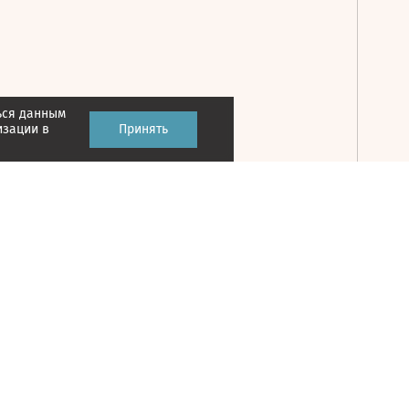
ься данным
Принять
изации в