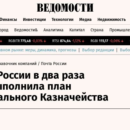
Финансы
Инвестиции
Технологии
Медиа
Недвижимость
ород
Ведомости&
Аналитика
Капитал
Страна
Промышле
а
Финансы
Инвестиции
Технологии
Медиа
Недвижимос
RGBITR
775,48
-0,03%
↓
RTSI
874,64
-1,12%
↓
RGBI
115,17
-0,06%
↓
CN
ивном рынке: меры, динамика, прогнозы
Выбор редакции
Выбо
равочник компаний
/ Почта России
России в два раза
ыполнила план
льного Казначейства