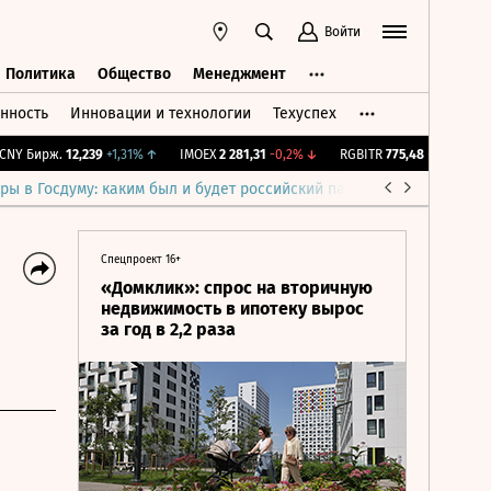
Войти
Политика
Общество
Менеджмент
нность
Инновации и технологии
Техуспех
ть
Политика
Общество
Менеджмент
Y Бирж.
12,239
+1,31%
↑
IMOEX
2 281,31
-0,2%
↓
RGBITR
775,48
-0,03%
↓
ры в Госдуму: каким был и будет российский парламент
Война н
Спецпроект 16+
«Домклик»: спрос на вторичную
недвижимость в ипотеку вырос
за год в 2,2 раза