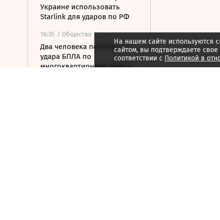
Украине использовать
Starlink для ударов по РФ
16:35
/ Общество
На нашем сайте используются c
Два человека погибли от
сайтом, вы подтверждаете свое
удара БПЛА по
соответствии с
Политикой в отн
многоквартирному дому в
Керчи
16:32
/ Бизнес
Сбор тепличных овощей в
РФ вырос на 3,5% до 1 млн
тонн
16:23
/ Политика
Суд США остановил проект
строительства бального
зала в Белом доме
16:11
/ Политика
СМИ: Иран хочет отмены
санкций США в обмен на