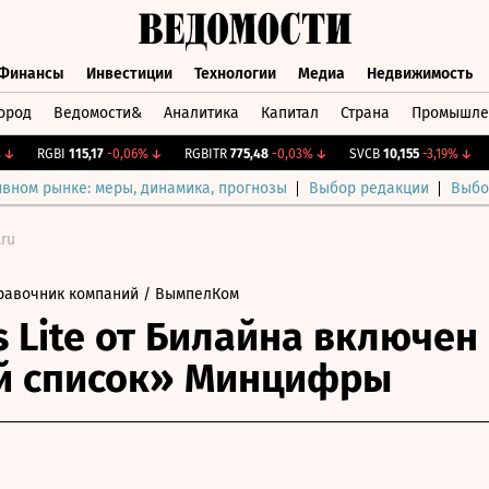
Финансы
Инвестиции
Технологии
Медиа
Недвижимость
ород
Ведомости&
Аналитика
Капитал
Страна
Промышле
а
Финансы
Инвестиции
Технологии
Медиа
Недвижимос
RGBI
115,17
-0,06%
↓
RGBITR
775,48
-0,03%
↓
SVCB
10,155
-3,19%
↓
CN
ивном рынке: меры, динамика, прогнозы
Выбор редакции
Выбо
.ru
равочник компаний
/ ВымпелКом
s Lite от Билайна включен
й список» Минцифры