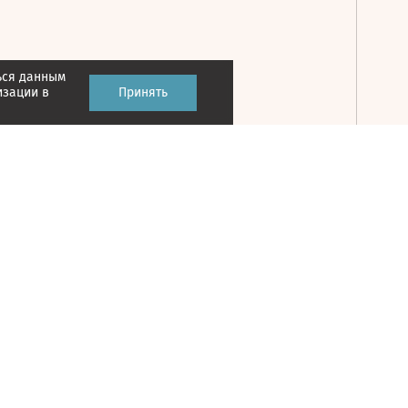
ься данным
Принять
изации в