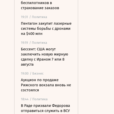
беспилотников в
страхование заказов
19:31
/ Политика
Пентагон закупит лазерные
системы борьбы с дронами
на $400 млн
19:19
/ Политика
Бессент: США могут
заключить новую мирную
сделку с Ираном 7 или 8
августа
19:00
/ Бизнес
Аукцион по продаже
Рижского вокзала вновь не
состоялся
18:44
/ Политика
В Раде призвали Федорова
отправиться служить в ВСУ