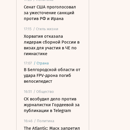
Сенат США проголосовал
за ужесточение санкций
против РФ и Ирана
17:15
/ Стиль жизни
Хорватия отказала
лидерам сборной России в
визах для участия в ЧЕ по
гимнастике
17:07
/
Страна
В Белгородской области от
удара FPV-дрона погиб
велосипедист
16:51
/ Общество
СК возбудил дело против
журналистки Гордеевой за
публикации в Telegram
16:46
/ Политика
The Atlantic: Маск запретил