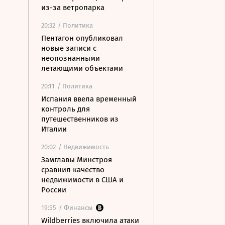
из-за ветропарка
20:32
/ Политика
Пентагон опубликовал
новые записи с
неопознанными
летающими объектами
20:11
/ Политика
Испания ввела временный
контроль для
путешественников из
Италии
20:02
/ Недвижимость
Замглавы Минстроя
сравнил качество
недвижимости в США и
России
19:55
/ Финансы
Wildberries включила атаки