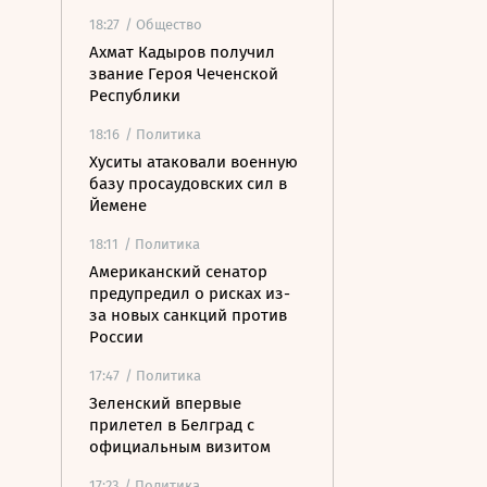
18:27
/ Общество
Ахмат Кадыров получил
звание Героя Чеченской
Республики
18:16
/ Политика
Хуситы атаковали военную
базу просаудовских сил в
Йемене
18:11
/ Политика
Американский сенатор
предупредил о рисках из-
за новых санкций против
России
17:47
/ Политика
Зеленский впервые
прилетел в Белград с
официальным визитом
17:23
/ Политика