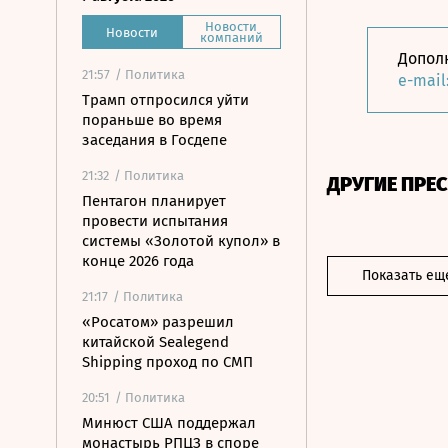
Новости
Новости
компаний
Допол
21:57
/ Политика
e-mail
Трамп отпросился уйти
пораньше во время
заседания в Госдепе
21:32
/ Политика
ДРУГИЕ ПРЕ
Пентагон планирует
провести испытания
системы «Золотой купол» в
конце 2026 года
Показать ещ
21:17
/ Политика
«Росатом» разрешил
китайской Sealegend
Shipping проход по СМП
20:51
/ Политика
Минюст США поддержал
монастырь РПЦЗ в споре