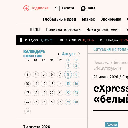
Подписка
Газета
MAX
Глобальные идеи
Бизнес
Экономика
ВЕДЫ
Правила торговли
Идеи управления
Г
Глобальные идеи
Бизнес
Экономик
CNY Бирж.
12,239
+1,31%
↑
IMOEX
2 281,31
-0,2%
↓
RTSI
874,64
-1,12%
↓
Ситуация на топл
КАЛЕНДАРЬ
Август
СОБЫТИЙ
Пн
Вт
Ср
Чт
Пт
Сб
Вс
Реклама / beeline
1
2
Erid:2VfnxyE41is
3
4
5
6
7
8
9
24 июня 2026
/ Сп
10
11
12
13
14
15
16
eXpres
17
18
19
20
21
22
23
«белы
24
25
26
27
28
29
30
31
Архив
7 августа 2026