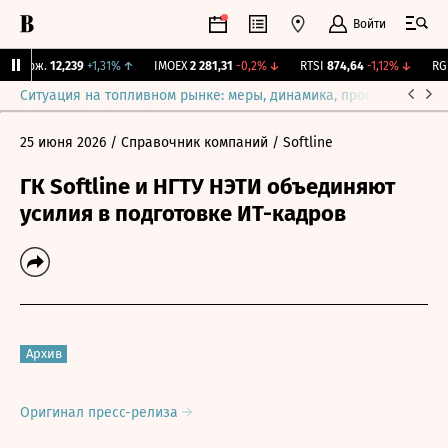
Войти
 Бирж.
12,239
+1,31%
↑
IMOEX
2 281,31
-0,2%
↓
RTSI
874,64
-1,12%
↓
RGBI
Ситуация на топливном рынке: меры, динамика, прогнозы
Выб
25 июня 2026
/ Справочник компаний
/ Softline
ГК Softline и НГТУ НЭТИ объединяют
усилия в подготовке ИТ-кадров
Архив
Оригинал пресс-релиза