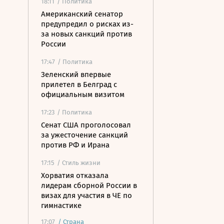
18:11
/ Политика
Американский сенатор
предупредил о рисках из-
за новых санкций против
России
17:47
/ Политика
Зеленский впервые
прилетел в Белград с
официальным визитом
17:23
/ Политика
Сенат США проголосовал
за ужесточение санкций
против РФ и Ирана
17:15
/ Стиль жизни
Хорватия отказала
лидерам сборной России в
визах для участия в ЧЕ по
гимнастике
17:07
/
Страна