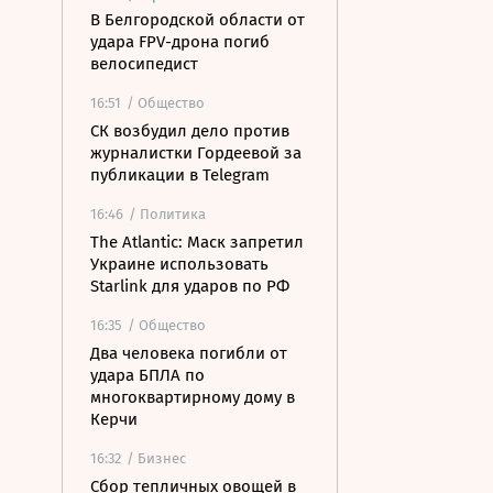
В Белгородской области от
удара FPV-дрона погиб
велосипедист
16:51
/ Общество
СК возбудил дело против
журналистки Гордеевой за
публикации в Telegram
16:46
/ Политика
The Atlantic: Маск запретил
Украине использовать
Starlink для ударов по РФ
16:35
/ Общество
Два человека погибли от
удара БПЛА по
многоквартирному дому в
Керчи
16:32
/ Бизнес
Сбор тепличных овощей в