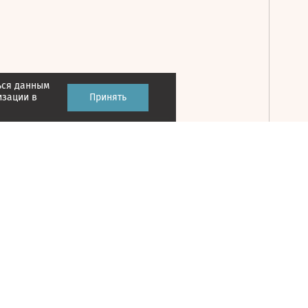
ься данным
Принять
изации в