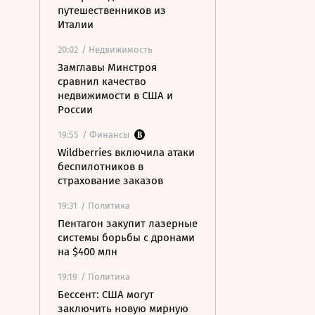
путешественников из
Италии
20:02
/ Недвижимость
Замглавы Минстроя
сравнил качество
недвижимости в США и
России
19:55
/ Финансы
Wildberries включила атаки
беспилотников в
страхование заказов
19:31
/ Политика
Пентагон закупит лазерные
системы борьбы с дронами
на $400 млн
19:19
/ Политика
Бессент: США могут
заключить новую мирную