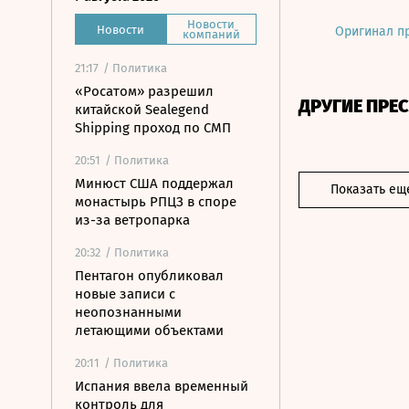
Новости
Новости
Оригинал п
компаний
21:17
/ Политика
«Росатом» разрешил
ДРУГИЕ ПРЕ
китайской Sealegend
Shipping проход по СМП
20:51
/ Политика
Минюст США поддержал
Показать ещ
монастырь РПЦЗ в споре
из-за ветропарка
20:32
/ Политика
Пентагон опубликовал
новые записи с
неопознанными
летающими объектами
20:11
/ Политика
Испания ввела временный
контроль для