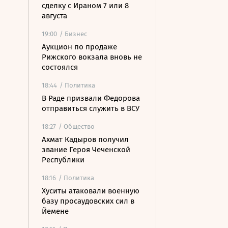
сделку с Ираном 7 или 8
августа
19:00
/ Бизнес
Аукцион по продаже
Рижского вокзала вновь не
состоялся
18:44
/ Политика
В Раде призвали Федорова
отправиться служить в ВСУ
18:27
/ Общество
Ахмат Кадыров получил
звание Героя Чеченской
Республики
18:16
/ Политика
Хуситы атаковали военную
базу просаудовских сил в
Йемене