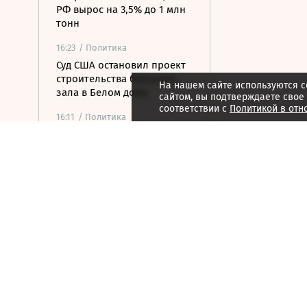
РФ вырос на 3,5% до 1 млн
тонн
16:23
/ Политика
Суд США остановил проект
строительства бального
На нашем сайте используются c
зала в Белом доме
сайтом, вы подтверждаете свое
соответствии с
Политикой в отн
16:11
/ Политика
СМИ: Иран хочет отмены
санкций США в обмен на
открытие Ормузского
пролива
16:04
/ Политика
Транспортный коллапс
парализовал сухопутные
границы Украины
15:59
/ Бизнес
Власти Удмуртии хотят
вернуть сертификат