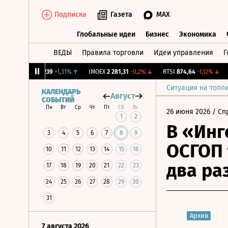
Подписка
Газета
MAX
Глобальные идеи
Бизнес
Экономика
ВЕДЫ
Правила торговли
Идеи управления
Г
Глобальные идеи
Бизнес
Экономик
NY Бирж.
12,239
+1,31%
↑
IMOEX
2 281,31
-0,2%
↓
RTSI
874,64
-1,12%
↓
RG
Ситуация на топл
КАЛЕНДАРЬ
Август
СОБЫТИЙ
Пн
Вт
Ср
Чт
Пт
Сб
Вс
26 июня 2026
/ Сп
1
2
В «Инг
3
4
5
6
7
8
9
ОСГОП 
10
11
12
13
14
15
16
два ра
17
18
19
20
21
22
23
24
25
26
27
28
29
30
31
Архив
7 августа 2026