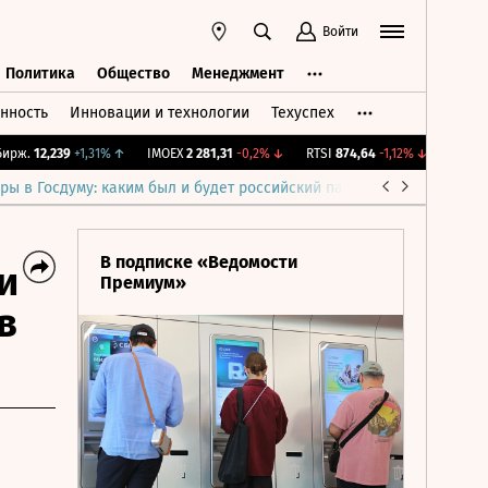
Войти
Политика
Общество
Менеджмент
нность
Инновации и технологии
Техуспех
ть
Политика
Общество
Менеджмент
ж.
12,239
+1,31%
↑
IMOEX
2 281,31
-0,2%
↓
RTSI
874,64
-1,12%
↓
RGBI
115,1
ры в Госдуму: каким был и будет российский парламент
Война н
В подписке «Ведомости
и
Премиум»
в