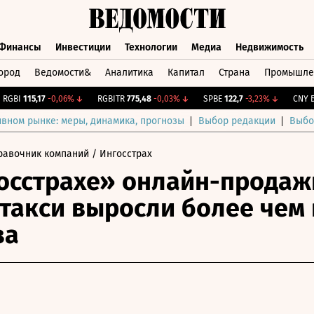
Финансы
Инвестиции
Технологии
Медиа
Недвижимость
ород
Ведомости&
Аналитика
Капитал
Страна
Промышле
а
Финансы
Инвестиции
Технологии
Медиа
Недвижимос
BI
115,17
-0,06%
↓
RGBITR
775,48
-0,03%
↓
SPBE
122,7
-3,23%
↓
CNY Бир
ивном рынке: меры, динамика, прогнозы
Выбор редакции
Выбо
равочник компаний
/ Ингосстрах
осстрахе» онлайн-продаж
такси выросли более чем 
за