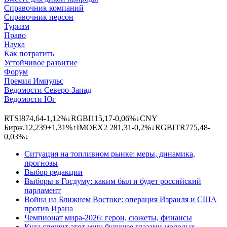
Справочник компаний
Справочник персон
Туризм
Право
Наука
Как потратить
Устойчивое развитие
Форум
Премия Импульс
Ведомости Северо-Запад
Ведомости Юг
RTSI
874,64
-1,12%
↓
RGBI
115,17
-0,06%
↓
CNY
Бирж.
12,239
+1,31%
↑
IMOEX
2 281,31
-0,2%
↓
RGBITR
775,48
-
0,03%
↓
Ситуация на топливном рынке: меры, динамика,
прогнозы
Выбор редакции
Выборы в Госдуму: каким был и будет российский
парламент
Война на Ближнем Востоке: операция Израиля и США
против Ирана
Чемпионат мира-2026: герои, сюжеты, финансы
Куда спешит этот мир: будущее глазами молодых