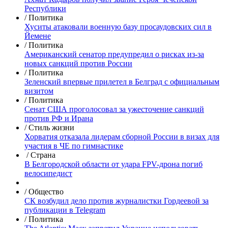
Республики
/ Политика
Хуситы атаковали военную базу просаудовских сил в
Йемене
/ Политика
Американский сенатор предупредил о рисках из-за
новых санкций против России
/ Политика
Зеленский впервые прилетел в Белград с официальным
визитом
/ Политика
Сенат США проголосовал за ужесточение санкций
против РФ и Ирана
/ Стиль жизни
Хорватия отказала лидерам сборной России в визах для
участия в ЧЕ по гимнастике
/
Страна
В Белгородской области от удара FPV-дрона погиб
велосипедист
/ Общество
СК возбудил дело против журналистки Гордеевой за
публикации в Telegram
/ Политика