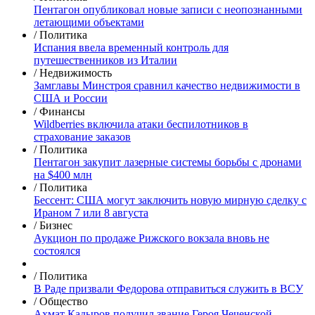
Пентагон опубликовал новые записи с неопознанными
летающими объектами
/ Политика
Испания ввела временный контроль для
путешественников из Италии
/ Недвижимость
Замглавы Минстроя сравнил качество недвижимости в
США и России
/ Финансы
Wildberries включила атаки беспилотников в
страхование заказов
/ Политика
Пентагон закупит лазерные системы борьбы с дронами
на $400 млн
/ Политика
Бессент: США могут заключить новую мирную сделку с
Ираном 7 или 8 августа
/ Бизнес
Аукцион по продаже Рижского вокзала вновь не
состоялся
/ Политика
В Раде призвали Федорова отправиться служить в ВСУ
/ Общество
Ахмат Кадыров получил звание Героя Чеченской