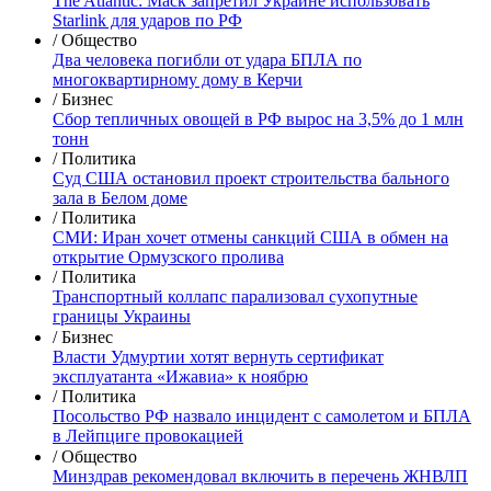
The Atlantic: Маск запретил Украине использовать
Starlink для ударов по РФ
/ Общество
Два человека погибли от удара БПЛА по
многоквартирному дому в Керчи
/ Бизнес
Сбор тепличных овощей в РФ вырос на 3,5% до 1 млн
тонн
/ Политика
Суд США остановил проект строительства бального
зала в Белом доме
/ Политика
СМИ: Иран хочет отмены санкций США в обмен на
открытие Ормузского пролива
/ Политика
Транспортный коллапс парализовал сухопутные
границы Украины
/ Бизнес
Власти Удмуртии хотят вернуть сертификат
эксплуатанта «Ижавиа» к ноябрю
/ Политика
Посольство РФ назвало инцидент с самолетом и БПЛА
в Лейпциге провокацией
/ Общество
Минздрав рекомендовал включить в перечень ЖНВЛП