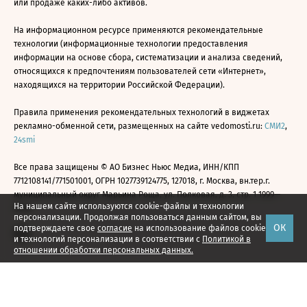
или продаже каких-либо активов.
На информационном ресурсе применяются рекомендательные
технологии (информационные технологии предоставления
информации на основе сбора, систематизации и анализа сведений,
относящихся к предпочтениям пользователей сети «Интернет»,
находящихся на территории Российской Федерации).
Правила применения рекомендательных технологий в виджетах
рекламно-обменной сети, размещенных на сайте vedomosti.ru:
СМИ2
,
24smi
Все права защищены © АО Бизнес Ньюс Медиа, ИНН/КПП
7712108141/771501001, ОГРН 1027739124775, 127018, г. Москва, вн.тер.г.
муниципальный округ Марьина Роща, ул. Полковая, д. 3, стр. 1 1999—
На нашем сайте используются cookie-файлы и технологии
2026
персонализации. Продолжая пользоваться данным сайтом, вы
ОК
подтверждаете свое
согласие
на использование файлов cookie
и технологий персонализации в соответствии с
Политикой в
отношении обработки персональных данных.