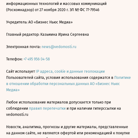
информационных технологий и массовых коммуникаций
(Роскомнадзор) от 27 ноября 2020 г. ЭЛ № ФС 77-79546
Учредитель: АО «Бизнес Ньюс Медиа»
Главный редактор: Казьмина Ирина Сергеевна
Электронная почта:
news@vedomosti.ru
Телефон:
+7 495 956-34-58
Сайт использует
IP адреса, cookie и данные геолокации
Пользователей сайта, условия использования содержатся в
Политике
в отношении обработки персональных данных АО «Бизнес Ньюс
Медиа»
Любое использование материалов допускается только при
соблюдении
правил перепечатки
и при наличии гиперссылки на
vedomosti.ru
Новости, аналитика, прогнозы и другие материалы, представленные
на данном сайте, не являются офертой или рекомендацией к покупке