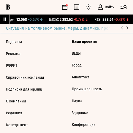
Войти
NY Бирж.
12,068
+0,65%
↑
IMOEX
2 283,62
-0,78%
↓
RTSI
888,91
-0,78%
↓
Ситуация на топливном рынке: меры, динамика, прогнозы
Выб
Наши проекты
Подписка
ВЕДЫ
Реклама
Город
РФРИТ
Аналитика
Справочник компаний
Промышленность
Подписка для юр.лиц
Наука
О компании
Здоровье
Редакция
Конференции
Менеджмент