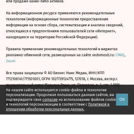
или продаже каких-либо активов.
На информационном ресурсе применяются рекомендательные
технологии (информационные технологии предоставления
информации на основе сбора, систематизации и анализа сведений,
относящихся к предпочтениям пользователей сети «Интернет»,
находящихся на территории Российской Федерации).
Правила применения рекомендательных технологий в виджетах
рекламно-обменной сети, размещенных на сайте vedomosti.ru:
СМИ2
,
24smi
Все права защищены © АО Бизнес Ньюс Медиа, ИНН/КПП
7712108141/771501001, ОГРН 1027739124775, 127018, г. Москва, вн.тер.г.
муниципальный округ Марьина Роща, ул. Полковая, д. 3, стр. 1 1999—
На нашем сайте используются cookie-файлы и технологии
2026
персонализации. Продолжая пользоваться данным сайтом, вы
ОК
подтверждаете свое
согласие
на использование файлов cookie
и технологий персонализации в соответствии с
Политикой в
отношении обработки персональных данных.