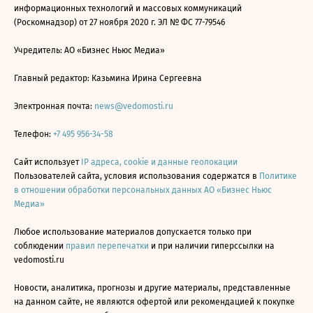
информационных технологий и массовых коммуникаций
(Роскомнадзор) от 27 ноября 2020 г. ЭЛ № ФС 77-79546
Учредитель: АО «Бизнес Ньюс Медиа»
Главный редактор: Казьмина Ирина Сергеевна
Электронная почта:
news@vedomosti.ru
Телефон:
+7 495 956-34-58
Сайт использует
IP адреса, cookie и данные геолокации
Пользователей сайта, условия использования содержатся в
Политике
в отношении обработки персональных данных АО «Бизнес Ньюс
Медиа»
Любое использование материалов допускается только при
соблюдении
правил перепечатки
и при наличии гиперссылки на
vedomosti.ru
Новости, аналитика, прогнозы и другие материалы, представленные
на данном сайте, не являются офертой или рекомендацией к покупке