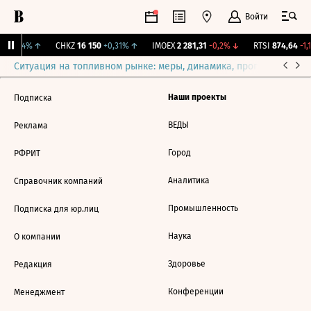
Войти
1
+0,54%
↑
CHKZ
16 150
+0,31%
↑
IMOEX
2 281,31
-0,2%
↓
RTSI
874,64
-1,1
Ситуация на топливном рынке: меры, динамика, прогнозы
Выб
Наши проекты
Подписка
ВЕДЫ
Реклама
Город
РФРИТ
Аналитика
Справочник компаний
Промышленность
Подписка для юр.лиц
Наука
О компании
Здоровье
Редакция
Конференции
Менеджмент