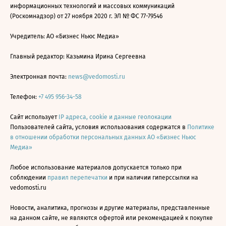
информационных технологий и массовых коммуникаций
(Роскомнадзор) от 27 ноября 2020 г. ЭЛ № ФС 77-79546
Учредитель: АО «Бизнес Ньюс Медиа»
Главный редактор: Казьмина Ирина Сергеевна
Электронная почта:
news@vedomosti.ru
Телефон:
+7 495 956-34-58
Сайт использует
IP адреса, cookie и данные геолокации
Пользователей сайта, условия использования содержатся в
Политике
в отношении обработки персональных данных АО «Бизнес Ньюс
Медиа»
Любое использование материалов допускается только при
соблюдении
правил перепечатки
и при наличии гиперссылки на
vedomosti.ru
Новости, аналитика, прогнозы и другие материалы, представленные
на данном сайте, не являются офертой или рекомендацией к покупке