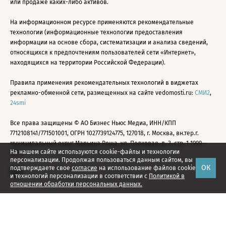
или продаже каких-либо активов.
На информационном ресурсе применяются рекомендательные
технологии (информационные технологии предоставления
информации на основе сбора, систематизации и анализа сведений,
относящихся к предпочтениям пользователей сети «Интернет»,
находящихся на территории Российской Федерации).
Правила применения рекомендательных технологий в виджетах
рекламно-обменной сети, размещенных на сайте vedomosti.ru:
СМИ2
,
24smi
Все права защищены © АО Бизнес Ньюс Медиа, ИНН/КПП
7712108141/771501001, ОГРН 1027739124775, 127018, г. Москва, вн.тер.г.
муниципальный округ Марьина Роща, ул. Полковая, д. 3, стр. 1 1999—
На нашем сайте используются cookie-файлы и технологии
2026
персонализации. Продолжая пользоваться данным сайтом, вы
ОК
подтверждаете свое
согласие
на использование файлов cookie
и технологий персонализации в соответствии с
Политикой в
отношении обработки персональных данных.