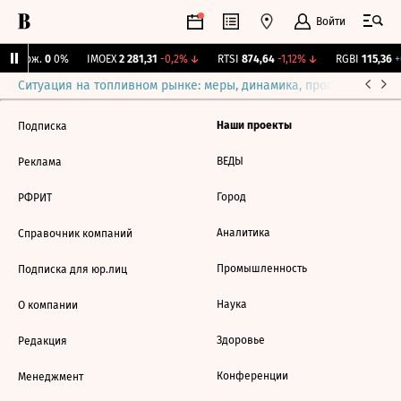
Войти
Y Бирж.
0
0%
IMOEX
2 281,31
-0,2%
↓
RTSI
874,64
-1,12%
↓
RGBI
115,36
+0
Ситуация на топливном рынке: меры, динамика, прогнозы
Выб
Наши проекты
Подписка
ВЕДЫ
Реклама
Город
РФРИТ
Аналитика
Справочник компаний
Промышленность
Подписка для юр.лиц
Наука
О компании
Здоровье
Редакция
Конференции
Менеджмент