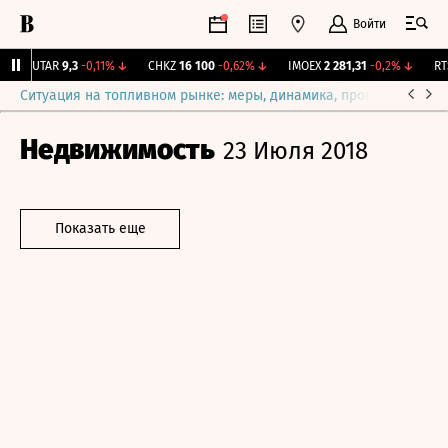
Войти
↑
UTAR
9,3
-0,11%
↓
CHKZ
16 100
-0,62%
↓
IMOEX
2 281,31
-0,2%
↓
RTS
Ситуация на топливном рынке: меры, динамика, прогнозы
Выб
Недвижимость
23 Июля 2018
Показать еще