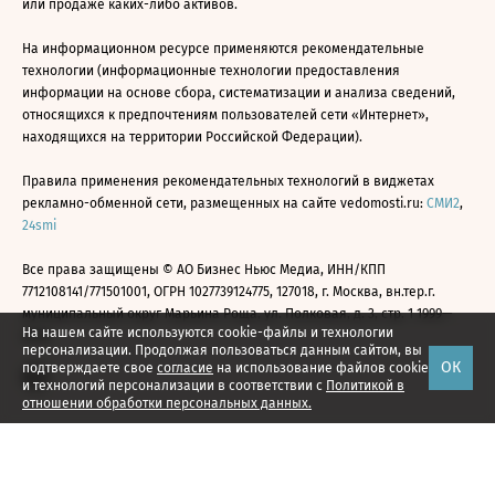
или продаже каких-либо активов.
На информационном ресурсе применяются рекомендательные
технологии (информационные технологии предоставления
информации на основе сбора, систематизации и анализа сведений,
относящихся к предпочтениям пользователей сети «Интернет»,
находящихся на территории Российской Федерации).
Правила применения рекомендательных технологий в виджетах
рекламно-обменной сети, размещенных на сайте vedomosti.ru:
СМИ2
,
24smi
Все права защищены © АО Бизнес Ньюс Медиа, ИНН/КПП
7712108141/771501001, ОГРН 1027739124775, 127018, г. Москва, вн.тер.г.
муниципальный округ Марьина Роща, ул. Полковая, д. 3, стр. 1 1999—
На нашем сайте используются cookie-файлы и технологии
2026
персонализации. Продолжая пользоваться данным сайтом, вы
ОК
подтверждаете свое
согласие
на использование файлов cookie
и технологий персонализации в соответствии с
Политикой в
отношении обработки персональных данных.