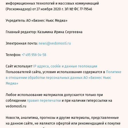
информационных технологий и массовых коммуникаций
(Роскомнадзор) от 27 ноября 2020 г. ЭЛ № ФС 77-79546
Учредитель: АО «Бизнес Ньюс Медиа»
Главный редактор: Казьмина Ирина Сергеевна
Электронная почта:
news@vedomosti.ru
Телефон:
+7 495 956-34-58
Сайт использует
IP адреса, cookie и данные геолокации
Пользователей сайта, условия использования содержатся в
Политике
в отношении обработки персональных данных АО «Бизнес Ньюс
Медиа»
Любое использование материалов допускается только при
соблюдении
правил перепечатки
и при наличии гиперссылки на
vedomosti.ru
Новости, аналитика, прогнозы и другие материалы, представленные
на данном сайте, не являются офертой или рекомендацией к покупке