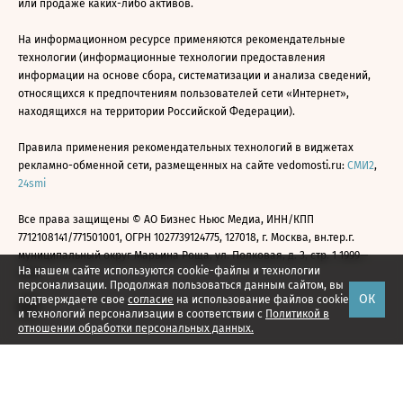
или продаже каких-либо активов.
На информационном ресурсе применяются рекомендательные
технологии (информационные технологии предоставления
информации на основе сбора, систематизации и анализа сведений,
относящихся к предпочтениям пользователей сети «Интернет»,
находящихся на территории Российской Федерации).
Правила применения рекомендательных технологий в виджетах
рекламно-обменной сети, размещенных на сайте vedomosti.ru:
СМИ2
,
24smi
Все права защищены © АО Бизнес Ньюс Медиа, ИНН/КПП
7712108141/771501001, ОГРН 1027739124775, 127018, г. Москва, вн.тер.г.
муниципальный округ Марьина Роща, ул. Полковая, д. 3, стр. 1 1999—
На нашем сайте используются cookie-файлы и технологии
2026
персонализации. Продолжая пользоваться данным сайтом, вы
ОК
подтверждаете свое
согласие
на использование файлов cookie
и технологий персонализации в соответствии с
Политикой в
отношении обработки персональных данных.