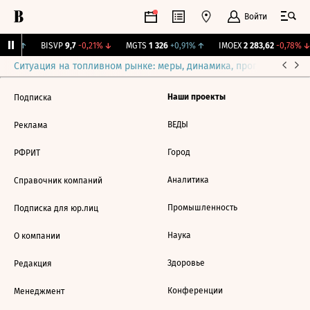
Войти
,78%
↑
BISVP
9,7
-0,21%
↓
MGTS
1 326
+0,91%
↑
IMOEX
2 283,62
-0,78%
↓
Ситуация на топливном рынке: меры, динамика, прогнозы
Выб
Наши проекты
Подписка
ВЕДЫ
Реклама
Город
РФРИТ
Аналитика
Справочник компаний
Промышленность
Подписка для юр.лиц
Наука
О компании
Здоровье
Редакция
Конференции
Менеджмент