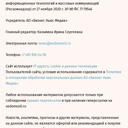
информационных технологий и массовых коммуникаций
(Роскомнадзор) от 27 ноября 2020 г. ЭЛ № ФС 77-79546
Учредитель: АО «Бизнес Ньюс Медиа»
Главный редактор: Казьмина Ирина Сергеевна
Электронная почта:
news@vedomosti.ru
Телефон:
+7 495 956-34-58
Сайт использует
IP адреса, cookie и данные геолокации
Пользователей сайта, условия использования содержатся в
Политике
в отношении обработки персональных данных АО «Бизнес Ньюс
Медиа»
Любое использование материалов допускается только при
соблюдении
правил перепечатки
и при наличии гиперссылки на
vedomosti.ru
Новости, аналитика, прогнозы и другие материалы, представленные
на данном сайте, не являются офертой или рекомендацией к покупке