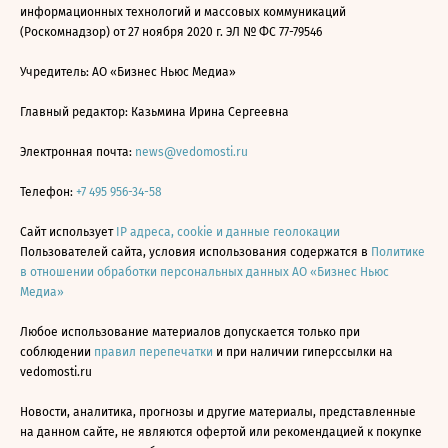
информационных технологий и массовых коммуникаций
(Роскомнадзор) от 27 ноября 2020 г. ЭЛ № ФС 77-79546
Учредитель: АО «Бизнес Ньюс Медиа»
Главный редактор: Казьмина Ирина Сергеевна
Электронная почта:
news@vedomosti.ru
Телефон:
+7 495 956-34-58
Сайт использует
IP адреса, cookie и данные геолокации
Пользователей сайта, условия использования содержатся в
Политике
в отношении обработки персональных данных АО «Бизнес Ньюс
Медиа»
Любое использование материалов допускается только при
соблюдении
правил перепечатки
и при наличии гиперссылки на
vedomosti.ru
Новости, аналитика, прогнозы и другие материалы, представленные
на данном сайте, не являются офертой или рекомендацией к покупке