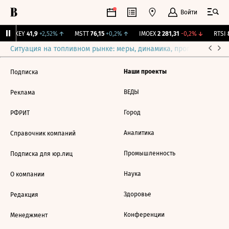
Войти
OKEY
41,9
+2,52%
↑
MSTT
76,15
+0,2%
↑
IMOEX
2 281,31
-0,2%
↓
RTSI
8
Ситуация на топливном рынке: меры, динамика, прогнозы
Выб
Наши проекты
Подписка
ВЕДЫ
Реклама
Город
РФРИТ
Аналитика
Справочник компаний
Промышленность
Подписка для юр.лиц
Наука
О компании
Здоровье
Редакция
Конференции
Менеджмент