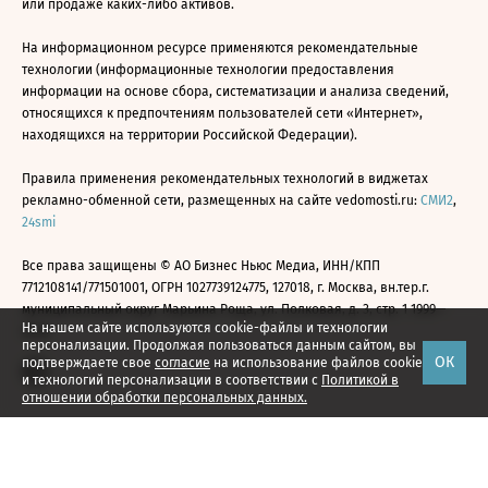
или продаже каких-либо активов.
На информационном ресурсе применяются рекомендательные
технологии (информационные технологии предоставления
информации на основе сбора, систематизации и анализа сведений,
относящихся к предпочтениям пользователей сети «Интернет»,
находящихся на территории Российской Федерации).
Правила применения рекомендательных технологий в виджетах
рекламно-обменной сети, размещенных на сайте vedomosti.ru:
СМИ2
,
24smi
Все права защищены © АО Бизнес Ньюс Медиа, ИНН/КПП
7712108141/771501001, ОГРН 1027739124775, 127018, г. Москва, вн.тер.г.
муниципальный округ Марьина Роща, ул. Полковая, д. 3, стр. 1 1999—
На нашем сайте используются cookie-файлы и технологии
2026
персонализации. Продолжая пользоваться данным сайтом, вы
ОК
подтверждаете свое
согласие
на использование файлов cookie
и технологий персонализации в соответствии с
Политикой в
отношении обработки персональных данных.