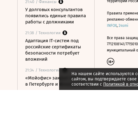
территории Росс
21:40
/ Финансы
У долговых консультантов
Правила примене
появились единые правила
рекламно-обменно
работы с должниками
INFOX
,
24smi
21:38
/ Технологии
Все права защищ
Адаптация IT-систем под
7712108141/7715010
российские сертификаты
муниципальный окр
безопасности потребует
вложений
21:34
/ Технологии
На нашем сайте используются c
«Мойофис» закрыл офисы
сайтом, вы подтверждаете свое
в Петербурге и Иннополисе
соответствии с
Политикой в отн
21:33
/ Политика
Россия поддержала
расширение
авиасообщения с
Казахстаном
21:28
/ Недвижимость