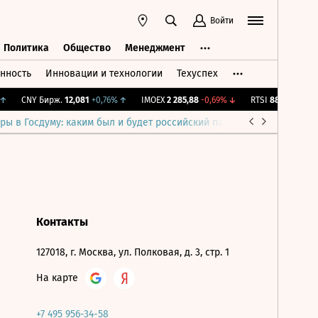
Войти
Политика
Общество
Менеджмент
нность
Инновации и технологии
Техуспех
ть
Политика
Общество
Менеджмент
↑
CNY Бирж.
12,081
+0,76%
↑
IMOEX
2 285,88
-0,69%
↓
RTSI
884,56
-1,27%
ры в Госдуму: каким был и будет российский парламент
Война н
Контакты
127018, г. Москва, ул. Полковая, д. 3, стр. 1
На карте
+7 495 956-34-58