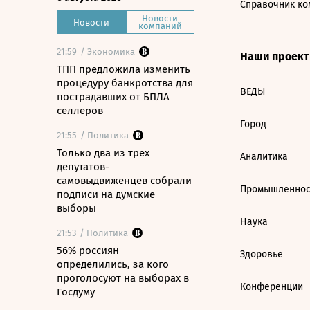
Справочник ко
Новости
Новости
компаний
21:59
/ Экономика
Наши проек
ТПП предложила изменить
процедуру банкротства для
ВЕДЫ
пострадавших от БПЛА
селлеров
Город
21:55
/ Политика
Только два из трех
Аналитика
депутатов-
самовыдвиженцев собрали
Промышленнос
подписи на думские
выборы
Наука
21:53
/ Политика
56% россиян
Здоровье
определились, за кого
проголосуют на выборах в
Конференции
Госдуму