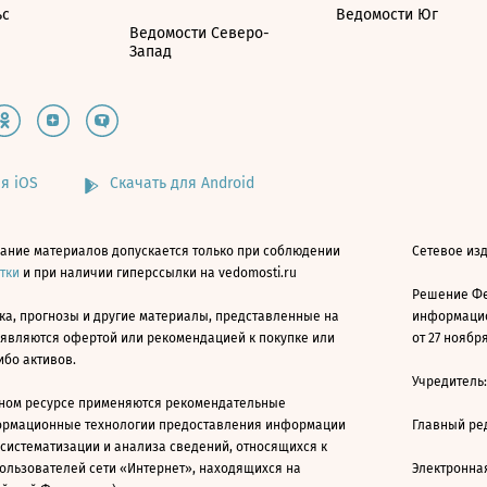
ьс
Ведомости Юг
Ведомости Северо-
Запад
я iOS
Скачать для Android
ание материалов допускается только при соблюдении
Сетевое изд
атки
и при наличии гиперссылки на vedomosti.ru
Решение Фе
ка, прогнозы и другие материалы, представленные на
информацио
 являются офертой или рекомендацией к покупке или
от 27 ноября
ибо активов.
Учредитель
ном ресурсе применяются рекомендательные
ормационные технологии предоставления информации
Главный ре
 систематизации и анализа сведений, относящихся к
ользователей сети «Интернет», находящихся на
Электронна