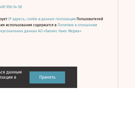
 495 956-34-58
ьзует
IP адреса, cookie и данные геолокации
Пользователей
овия использования содержатся в
Политике в отношении
персональных данных АО «Бизнес Ньюс Медиа»
ься данным
Принять
изации в