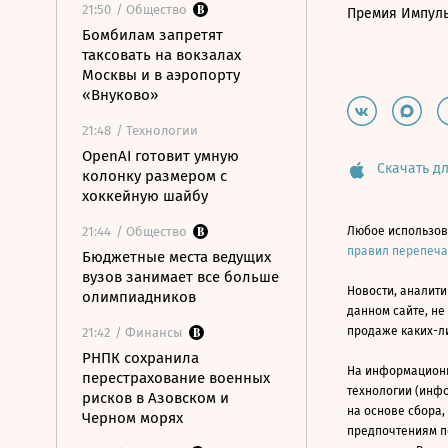
21:50
/ Общество
Премия Импул
Бомбилам запретят
таксовать на вокзалах
Москвы и в аэропорту
«Внуково»
21:48
/ Технологии
OpenAI готовит умную
Скачать дл
колонку размером с
хоккейную шайбу
21:44
/ Общество
Любое использов
правил перепеч
Бюджетные места ведущих
вузов занимает все больше
Новости, аналити
олимпиадников
данном сайте, не
продаже каких-л
21:42
/ Финансы
РНПК сохранила
На информацион
перестрахование военных
технологии (инф
рисков в Азовском и
на основе сбора,
Черном морях
предпочтениям п