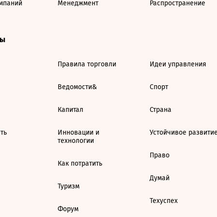
мпаний
Менеджмент
Распространение
ты
Правила торговли
Идеи управления
Ведомости&
Спорт
Капитал
Страна
ть
Инновации и
Устойчивое развити
технологии
Право
Как потратить
Думай
Туризм
Техуспех
Форум