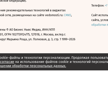
ийской Федерации).
Телефон:
+7
ния рекомендательных технологий в виджетах
й сети, размещенных на сайте vedomosti.ru:
СМИ2
,
Сайт испол
сайта, усл
обработки 
ены © АО Бизнес Ньюс Медиа, ИНН/КПП
01, ОГРН 1027739124775, 127018, г. Москва, вн.тер.г.
уг Марьина Роща, ул. Полковая, д. 3, стр. 1 1999—2026
ookie-файлы и технологии персонализации. Продолжая пользоват
согласие
на использование файлов cookie и технологий персонал
ошении обработки персональных данных.