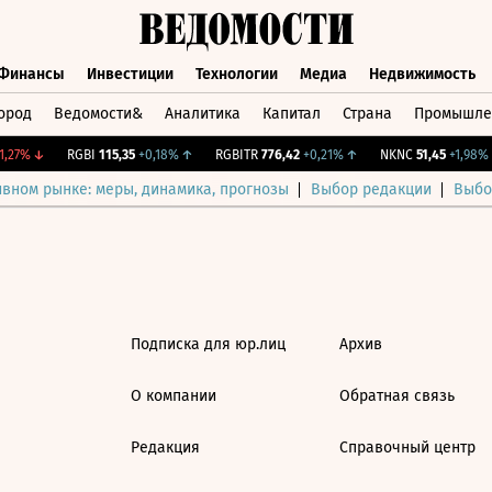
Финансы
Инвестиции
Технологии
Медиа
Недвижимость
ород
Ведомости&
Аналитика
Капитал
Страна
Промышле
а
Финансы
Инвестиции
Технологии
Медиа
Недвижимос
,27%
↓
RGBI
115,35
+0,18%
↑
RGBITR
776,42
+0,21%
↑
NKNC
51,45
+1,98%
ивном рынке: меры, динамика, прогнозы
Выбор редакции
Выбо
Подписка для юр.лиц
Архив
О компании
Обратная связь
Редакция
Справочный центр