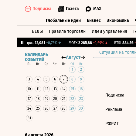
Подписка
Газета
MAX
Глобальные идеи
Бизнес
Экономика
ВЕДЫ
Правила торговли
Идеи управления
Г
Глобальные идеи
Бизнес
Экономик
8%
↑
CNY Бирж.
12,081
+0,76%
↑
IMOEX
2 285,88
-0,69%
↓
RTSI
884,56
-1
Ситуация на топл
КАЛЕНДАРЬ
Август
СОБЫТИЙ
Пн
Вт
Ср
Чт
Пт
Сб
Вс
1
2
3
4
5
6
7
8
9
10
11
12
13
14
15
16
Подписка
17
18
19
20
21
22
23
24
25
26
27
28
29
30
Реклама
31
РФРИТ
6 августа 2026