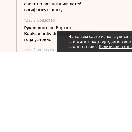
совет по воспитанию детей
в цифровую эпоху
12:28
/ Общество
Руководителю Popcorn
Books и Individuum дали 4
На нашем сайте используются c
года условно
сайтом, вы подтверждаете свое
соответствии с
Политикой в отн
12:11
/ Политика
ЕС ввел санкции против
гендиректора
серпуховского завода
«Металлист»
11:52
/ Общество
Минпромторг сохранит
действующий перечень
параллельного импорта
11:52
/
Страна
Кандидат от КПРФ Бушуев
отказался от участия в