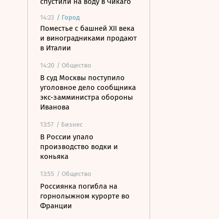
спустили на воду в Чикаго
14:23
/
Город
Поместье с башней XII века
и виноградниками продают
в Италии
14:20
/ Общество
В суд Москвы поступило
уголовное дело сообщника
экс-замминистра обороны
Иванова
13:57
/ Бизнес
В России упало
производство водки и
коньяка
13:55
/ Общество
Россиянка погибла на
горнолыжном курорте во
Франции