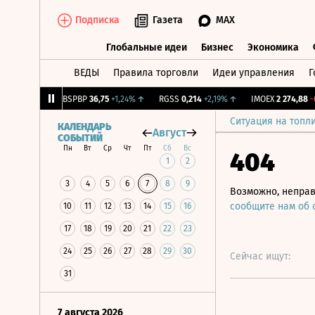
Подписка
Газета
MAX
Глобальные идеи
Бизнес
Экономика
ВЕДЫ
Правила торговли
Идеи управления
Г
Глобальные идеи
Бизнес
Экономик
+1,18%
↑
BSPBP
36,75
+1,24%
↑
RGSS
0,214
+2,19%
↑
IMOEX
2 274,88
-0,4
Ситуация на топл
КАЛЕНДАРЬ
Август
СОБЫТИЙ
Пн
Вт
Ср
Чт
Пт
Сб
Вс
404
1
2
3
4
5
6
7
8
9
Возможно, неправ
сообщите нам об
10
11
12
13
14
15
16
17
18
19
20
21
22
23
24
25
26
27
28
29
30
Сейчас ищут:
31
7 августа 2026