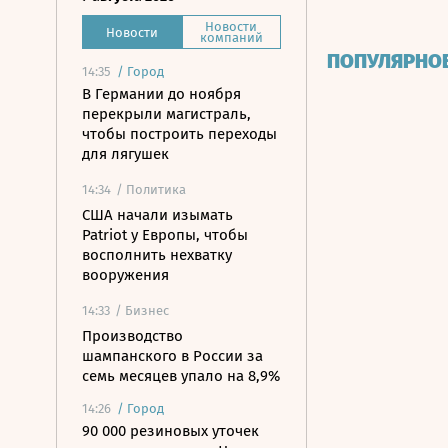
Новости
Новости
компаний
ПОПУЛЯРНО
14:35
/
Город
В Германии до ноября
перекрыли магистраль,
чтобы построить переходы
для лягушек
14:34
/ Политика
США начали изымать
Patriot у Европы, чтобы
восполнить нехватку
вооружения
14:33
/ Бизнес
Производство
шампанского в России за
семь месяцев упало на 8,9%
14:26
/
Город
90 000 резиновых уточек