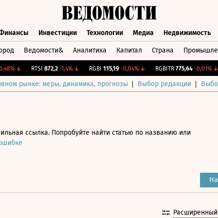
Финансы
Инвестиции
Технологии
Медиа
Недвижимость
ород
Ведомости&
Аналитика
Капитал
Страна
Промышле
а
Финансы
Инвестиции
Технологии
Медиа
Недвижимос
8%
↓
RTSI
872,2
-1,4%
↓
RGBI
115,19
-0,04%
↓
RGBITR
775,64
-0,01%
↓
ивном рынке: меры, динамика, прогнозы
Выбор редакции
Выбо
ильная ссылка. Попробуйте найти статью по названию или
 ошибке
На
Расширенный