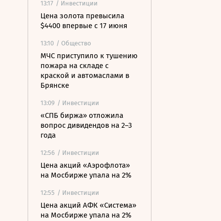
13:17
/ Инвестиции
Цена золота превысила
$4400 впервые с 17 июня
13:10
/ Общество
МЧС приступило к тушению
пожара на складе с
краской и автомаслами в
Брянске
13:09
/ Инвестиции
«СПБ биржа» отложила
вопрос дивидендов на 2–3
года
12:56
/ Инвестиции
Цена акций «Аэрофлота»
на Мосбирже упала на 2%
12:55
/ Инвестиции
Цена акций АФК «Система»
на Мосбирже упала на 2%