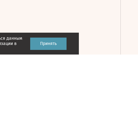
ься данным
Принять
изации в