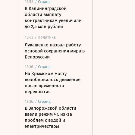
13:53
/
Страна
В Калининградской
области выплату
контрактникам увеличили
до 2,5 млн рублей
13:43
/ Политика
Лукашенко назвал работу
основой сохранения мира в
Белоруссии
13:36
/
Страна
На Крымском мосту
возобновилось движение
после временного
перекрытия
13:36
/
Страна
В Запорожской области
ввели режим ЧС из-за
проблем с водой и
электричеством