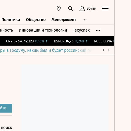
Войти
Политика
Общество
Менеджмент
нность
Инновации и технологии
Техуспех
ть
Политика
Общество
Менеджмент
CNY Бирж.
12,223
+1,18%
↑
BSPBP
36,75
+1,24%
↑
RGSS
0,214
+2,19%
↑
IM
ры в Госдуму: каким был и будет российский парламент
Война н
йти
 поиск