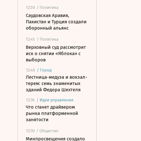
12:50
/ Политика
Саудовская Аравия,
Пакистан и Турция создали
оборонный альянс
12:45
/ Политика
Верховный суд рассмотрит
иск о снятии «Яблока» с
выборов
12:40
/
Город
Лестница-медуза и вокзал-
терем: семь знаменитых
зданий Федора Шехтеля
12:36
/
Идеи управления
Что станет драйвером
рынка платформенной
занятости
12:30
/ Общество
Минпросвещения создало