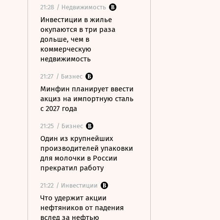
21:28
/ Недвижимость
Инвестиции в жилье
окупаются в три раза
дольше, чем в
коммерческую
недвижимость
21:27
/ Бизнес
Минфин планирует ввести
акциз на импортную сталь
с 2027 года
21:25
/ Бизнес
Один из крупнейших
производителей упаковки
для молочки в России
прекратил работу
21:22
/ Инвестиции
Что удержит акции
нефтяников от падения
вслед за нефтью