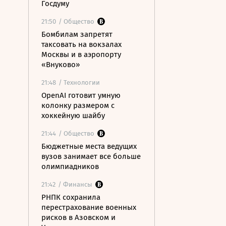
Госдуму
21:50
/ Общество
Бомбилам запретят
таксовать на вокзалах
Москвы и в аэропорту
«Внуково»
21:48
/ Технологии
OpenAI готовит умную
колонку размером с
хоккейную шайбу
21:44
/ Общество
Бюджетные места ведущих
вузов занимает все больше
олимпиадников
21:42
/ Финансы
РНПК сохранила
перестрахование военных
рисков в Азовском и