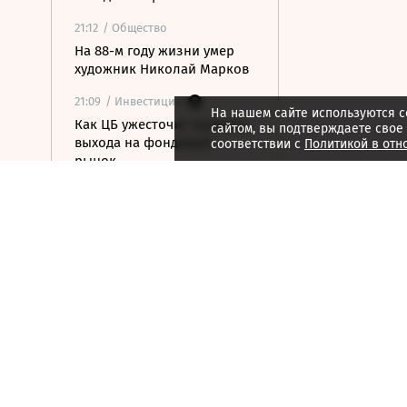
21:12
/ Общество
На 88-м году жизни умер
художник Николай Марков
21:09
/ Инвестиции
На нашем сайте используются c
Как ЦБ ужесточит правила
сайтом, вы подтверждаете свое
выхода на фондовый
соответствии с
Политикой в отн
рынок
21:07
/ Политика
Почему в Грузии случаются
регулярные блэкауты в
разгар турсезона
21:06
/ Политика
Что выйдет из войны
Такера Карлсона и
компании против Дональда
Трампа
21:03
/ Медиа