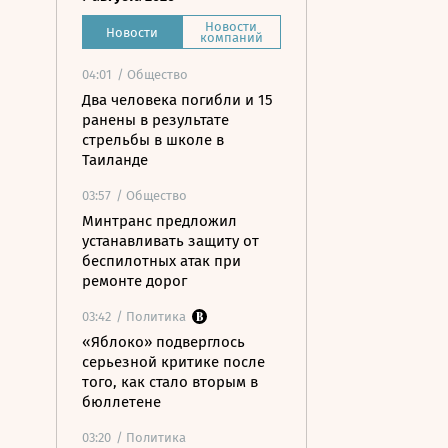
Новости
Новости
компаний
04:01
/ Общество
Два человека погибли и 15
ранены в результате
стрельбы в школе в
Таиланде
03:57
/ Общество
Минтранс предложил
устанавливать защиту от
беспилотных атак при
ремонте дорог
03:42
/ Политика
«Яблоко» подверглось
серьезной критике после
того, как стало вторым в
бюллетене
03:20
/ Политика