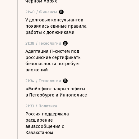
Черном морях
21:40
/ Финансы
У долговых консультантов
появились единые правила
работы с должниками
21:38
/ Технологии
Адаптация IT-систем под
российские сертификаты
безопасности потребует
вложений
21:34
/ Технологии
«Мойофис» закрыл офисы
в Петербурге и Иннополисе
21:33
/ Политика
Россия поддержала
расширение
авиасообщения с
Казахстаном