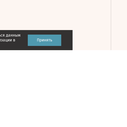
ься данным
Принять
изации в