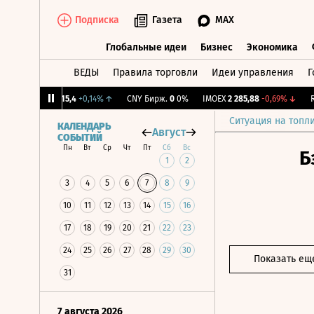
Подписка
Газета
MAX
Глобальные идеи
Бизнес
Экономика
ВЕДЫ
Правила торговли
Идеи управления
Г
Глобальные идеи
Бизнес
Экономик
↓
RGBI
115,4
+0,14%
↑
CNY Бирж.
0
0%
IMOEX
2 285,88
-0,69%
↓
RGB
Ситуация на топл
КАЛЕНДАРЬ
Август
СОБЫТИЙ
Пн
Вт
Ср
Чт
Пт
Сб
Вс
Б
1
2
3
4
5
6
7
8
9
10
11
12
13
14
15
16
17
18
19
20
21
22
23
24
25
26
27
28
29
30
Показать ещ
31
7 августа 2026