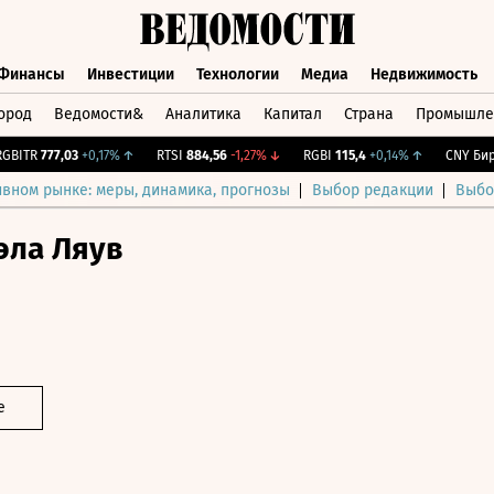
Финансы
Инвестиции
Технологии
Медиа
Недвижимость
ород
Ведомости&
Аналитика
Капитал
Страна
Промышле
а
Финансы
Инвестиции
Технологии
Медиа
Недвижимос
ITR
777,03
+0,17%
↑
RTSI
884,56
-1,27%
↓
RGBI
115,4
+0,14%
↑
CNY Бирж.
ивном рынке: меры, динамика, прогнозы
Выбор редакции
Выбо
эла Ляув
е