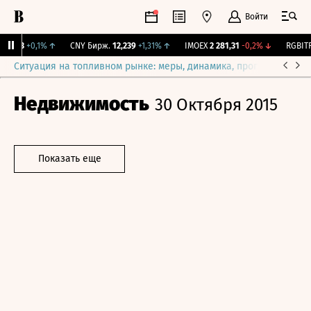
Войти
115,3
+0,1%
↑
CNY Бирж.
12,239
+1,31%
↑
IMOEX
2 281,31
-0,2%
↓
RGBITR
Ситуация на топливном рынке: меры, динамика, прогнозы
Выб
Недвижимость
30 Октября 2015
Показать еще