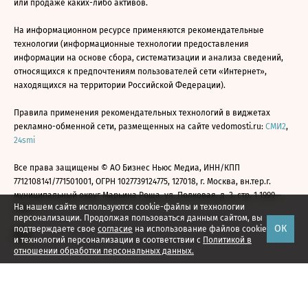
или продаже каких-либо активов.
На информационном ресурсе применяются рекомендательные
технологии (информационные технологии предоставления
информации на основе сбора, систематизации и анализа сведений,
относящихся к предпочтениям пользователей сети «Интернет»,
находящихся на территории Российской Федерации).
Правила применения рекомендательных технологий в виджетах
рекламно-обменной сети, размещенных на сайте vedomosti.ru:
СМИ2
,
24smi
Все права защищены © АО Бизнес Ньюс Медиа, ИНН/КПП
7712108141/771501001, ОГРН 1027739124775, 127018, г. Москва, вн.тер.г.
муниципальный округ Марьина Роща, ул. Полковая, д. 3, стр. 1 1999—
На нашем сайте используются cookie-файлы и технологии
2026
персонализации. Продолжая пользоваться данным сайтом, вы
ОК
подтверждаете свое
согласие
на использование файлов cookie
и технологий персонализации в соответствии с
Политикой в
отношении обработки персональных данных.