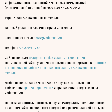
информационных технологий и массовых коммуникаций
(Роскомнадзор) от 27 ноября 2020 г. ЭЛ № ФС 77-79546
Учредитель: АО «Бизнес Ньюс Медиа»
Главный редактор: Казьмина Ирина Сергеевна
Электронная почта:
news@vedomosti.ru
Телефон:
+7 495 956-34-58
Сайт использует
IP адреса, cookie и данные геолокации
Пользователей сайта, условия использования содержатся в
Политике
в отношении обработки персональных данных АО «Бизнес Ньюс
Медиа»
Любое использование материалов допускается только при
соблюдении
правил перепечатки
и при наличии гиперссылки на
vedomosti.ru
Новости, аналитика, прогнозы и другие материалы, представленные
на данном сайте, не являются офертой или рекомендацией к покупке