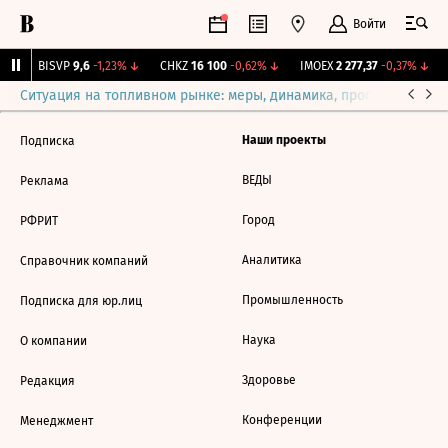
Войти
↑
BISVP
9,6
-1,23%
↓
CHKZ
16 100
-0,62%
↓
IMOEX
2 277,37
-0,37%
↓
Ситуация на топливном рынке: меры, динамика, прогнозы
Выб
Наши проекты
Подписка
ВЕДЫ
Реклама
Город
РФРИТ
Аналитика
Справочник компаний
Промышленность
Подписка для юр.лиц
Наука
О компании
Здоровье
Редакция
Конференции
Менеджмент