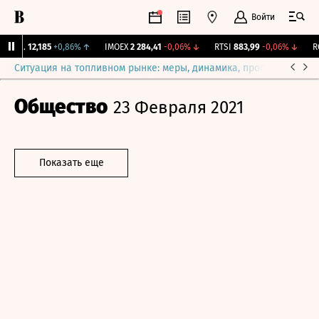
Войти
ирж.
12,185
+0,86%
↑
IMOEX
2 284,41
-0,06%
↓
RTSI
883,99
-0,06%
↓
RGB
Ситуация на топливном рынке: меры, динамика, прогнозы
Выб
Общество
23 Февраля 2021
Показать еще