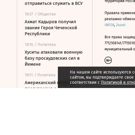
территории Росс
отправиться служить в ВСУ
Правила примене
18:27
/ Общество
рекламно-обменно
Ахмат Кадыров получил
INFOX
,
24smi
звание Героя Чеченской
Республики
Все права защищ
7712108141/7715010
18:16
/ Политика
муниципальный окр
Хуситы атаковали военную
базу просаудовских сил в
Йемене
На нашем сайте используются c
18:11
/ Политика
сайтом, вы подтверждаете свое
Американский сенатор
соответствии с
Политикой в отн
предупредил о рисках из-
за новых санкций против
России
17:47
/ Политика
Зеленский впервые
прилетел в Белград с
официальным визитом