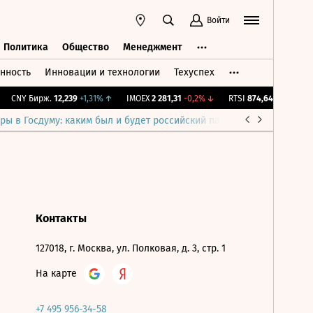
Войти
Политика
Общество
Менеджмент
нность
Инновации и технологии
Техуспех
ть
Политика
Общество
Менеджмент
CNY Бирж.
12,239
+1,31%
↑
IMOEX
2 281,31
-0,2%
↓
RTSI
874,64
-1,12%
↓
ры в Госдуму: каким был и будет российский парламент
Война н
Контакты
127018, г. Москва, ул. Полковая, д. 3, стр. 1
На карте
+7 495 956-34-58