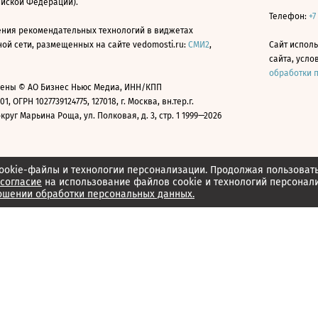
ийской Федерации).
Телефон:
+7
ния рекомендательных технологий в виджетах
й сети, размещенных на сайте vedomosti.ru:
СМИ2
,
Сайт испол
сайта, усл
обработки 
ены © АО Бизнес Ньюс Медиа, ИНН/КПП
01, ОГРН 1027739124775, 127018, г. Москва, вн.тер.г.
уг Марьина Роща, ул. Полковая, д. 3, стр. 1 1999—2026
ookie-файлы и технологии персонализации. Продолжая пользоват
согласие
на использование файлов cookie и технологий персонал
ошении обработки персональных данных.