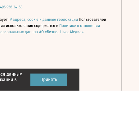
 495 956-34-58
ьзует
IP адреса, cookie и данные геолокации
Пользователей
овия использования содержатся в
Политике в отношении
персональных данных АО «Бизнес Ньюс Медиа»
ься данным
Принять
изации в