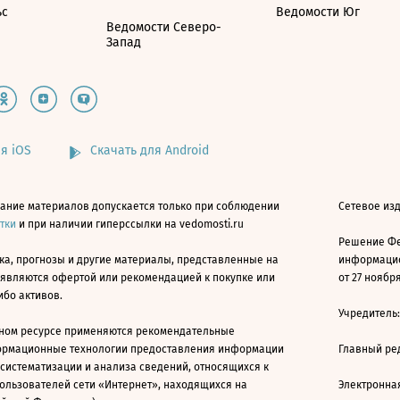
ьс
Ведомости Юг
Ведомости Северо-
Запад
я iOS
Скачать для Android
ание материалов допускается только при соблюдении
Сетевое изд
атки
и при наличии гиперссылки на vedomosti.ru
Решение Фе
ка, прогнозы и другие материалы, представленные на
информацио
 являются офертой или рекомендацией к покупке или
от 27 ноября
ибо активов.
Учредитель
ном ресурсе применяются рекомендательные
ормационные технологии предоставления информации
Главный ре
 систематизации и анализа сведений, относящихся к
ользователей сети «Интернет», находящихся на
Электронна