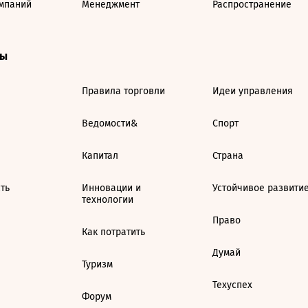
мпаний
Менеджмент
Распространение
ты
Правила торговли
Идеи управления
Ведомости&
Спорт
Капитал
Страна
ть
Инновации и
Устойчивое развити
технологии
Право
Как потратить
Думай
Туризм
Техуспех
Форум