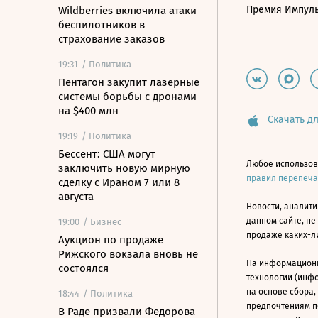
Премия Импул
Wildberries включила атаки
беспилотников в
страхование заказов
19:31
/ Политика
Пентагон закупит лазерные
системы борьбы с дронами
на $400 млн
Скачать дл
19:19
/ Политика
Бессент: США могут
Любое использов
заключить новую мирную
правил перепеч
сделку с Ираном 7 или 8
августа
Новости, аналити
данном сайте, не
19:00
/ Бизнес
продаже каких-л
Аукцион по продаже
Рижского вокзала вновь не
На информацион
состоялся
технологии (инф
на основе сбора,
18:44
/ Политика
предпочтениям п
В Раде призвали Федорова