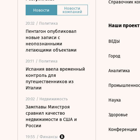
Справочник ко
Новости
Новости
компаний
20:32
/ Политика
Наши проек
Пентагон опубликовал
новые записи с
ВЕДЫ
неопознанными
летающими объектами
Город
20:11
/ Политика
Испания ввела временный
Аналитика
контроль для
путешественников из
Промышленнос
Италии
20:02
/ Недвижимость
Наука
Замглавы Минстроя
сравнил качество
Здоровье
недвижимости в США и
России
Конференции
19:55
/ Финансы