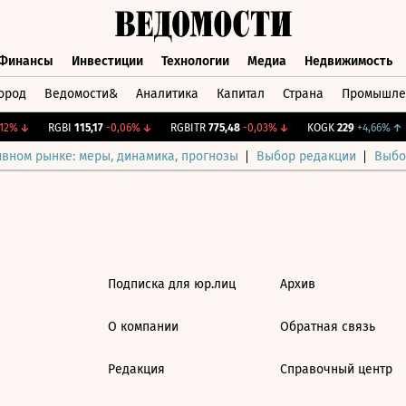
Финансы
Инвестиции
Технологии
Медиа
Недвижимость
ород
Ведомости&
Аналитика
Капитал
Страна
Промышле
а
Финансы
Инвестиции
Технологии
Медиа
Недвижимос
12%
↓
RGBI
115,17
-0,06%
↓
RGBITR
775,48
-0,03%
↓
KOGK
229
+4,66%
↑
ивном рынке: меры, динамика, прогнозы
Выбор редакции
Выбо
Подписка для юр.лиц
Архив
О компании
Обратная связь
Редакция
Справочный центр