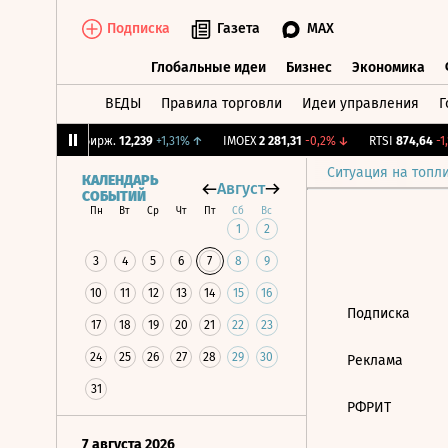
Подписка
Газета
MAX
Глобальные идеи
Бизнес
Экономика
ВЕДЫ
Правила торговли
Идеи управления
Г
Глобальные идеи
Бизнес
Экономик
66%
↑
CNY Бирж.
12,239
+1,31%
↑
IMOEX
2 281,31
-0,2%
↓
RTSI
874,64
-1,
Ситуация на топл
КАЛЕНДАРЬ
Август
СОБЫТИЙ
Пн
Вт
Ср
Чт
Пт
Сб
Вс
1
2
3
4
5
6
7
8
9
10
11
12
13
14
15
16
Подписка
17
18
19
20
21
22
23
24
25
26
27
28
29
30
Реклама
31
РФРИТ
7 августа 2026