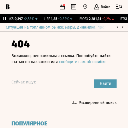
Войти
MRKS
0,397
+2,58%
↑
LIFE
1,85
+0,82%
↑
IMOEX
2 281,31
-0,2%
↓
RTSI
8
Ситуация на топливном рынке: меры, динамика, прогнозы
Выб
404
Возможно, неправильная ссылка. Попробуйте найти
статью по названию или
сообщите нам об ошибке
Сейчас ищут:
Найти
Расширенный поиск
ПОПУЛЯРНОЕ