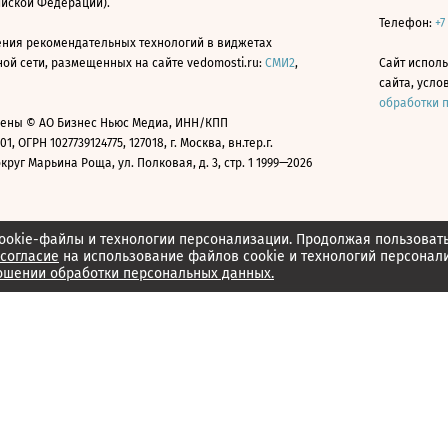
ийской Федерации).
Телефон:
+7
ния рекомендательных технологий в виджетах
й сети, размещенных на сайте vedomosti.ru:
СМИ2
,
Сайт испол
сайта, усл
обработки 
ены © АО Бизнес Ньюс Медиа, ИНН/КПП
01, ОГРН 1027739124775, 127018, г. Москва, вн.тер.г.
уг Марьина Роща, ул. Полковая, д. 3, стр. 1 1999—2026
ookie-файлы и технологии персонализации. Продолжая пользоват
согласие
на использование файлов cookie и технологий персонал
ошении обработки персональных данных.