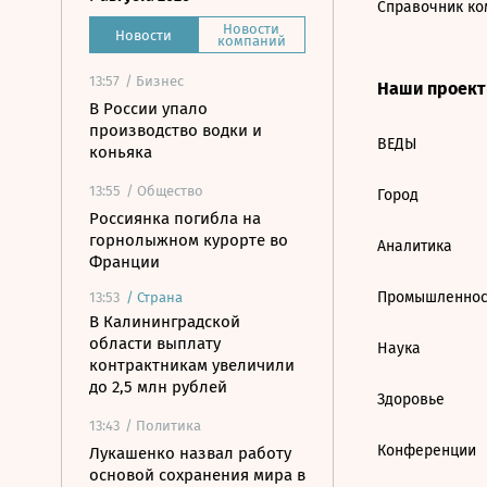
Справочник ко
Новости
Новости
компаний
13:57
/ Бизнес
Наши проек
В России упало
производство водки и
ВЕДЫ
коньяка
13:55
/ Общество
Город
Россиянка погибла на
горнолыжном курорте во
Аналитика
Франции
Промышленнос
13:53
/
Страна
В Калининградской
области выплату
Наука
контрактникам увеличили
до 2,5 млн рублей
Здоровье
13:43
/ Политика
Конференции
Лукашенко назвал работу
основой сохранения мира в