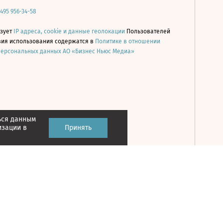
 495 956-34-58
ьзует
IP адреса, cookie и данные геолокации
Пользователей
овия использования содержатся в
Политике в отношении
персональных данных АО «Бизнес Ньюс Медиа»
ься данным
Принять
изации в