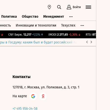
Войти
Политика
Общество
Менеджмент
нность
Инновации и технологии
Техуспех
ть
Политика
Общество
Менеджмент
↓
CNY Бирж.
12,217
+1,12%
↑
IMOEX
2 277,65
-0,36%
↓
RTSI
873,25
-1,28%
ры в Госдуму: каким был и будет российский парламент
Война н
Контакты
127018, г. Москва, ул. Полковая, д. 3, стр. 1
На карте
+7 495 956-34-58