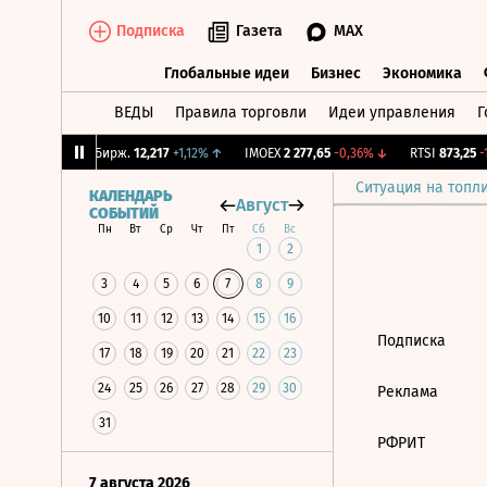
Подписка
Газета
MAX
Глобальные идеи
Бизнес
Экономика
ВЕДЫ
Правила торговли
Идеи управления
Г
Глобальные идеи
Бизнес
Экономик
,17%
↓
CNY Бирж.
12,217
+1,12%
↑
IMOEX
2 277,65
-0,36%
↓
RTSI
873,25
-1
Ситуация на топл
КАЛЕНДАРЬ
Август
СОБЫТИЙ
Пн
Вт
Ср
Чт
Пт
Сб
Вс
1
2
3
4
5
6
7
8
9
10
11
12
13
14
15
16
Подписка
17
18
19
20
21
22
23
24
25
26
27
28
29
30
Реклама
31
РФРИТ
7 августа 2026