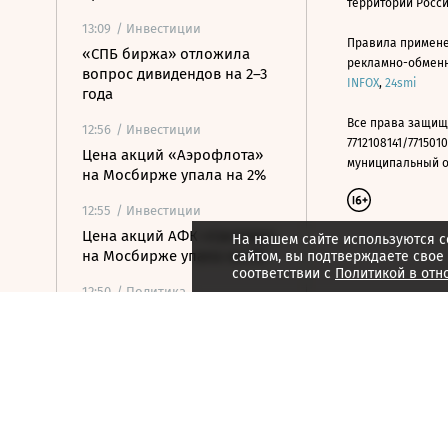
территории Росс
13:09
/ Инвестиции
Правила примене
«СПБ биржа» отложила
рекламно-обменно
вопрос дивидендов на 2–3
INFOX
,
24smi
года
Все права защищ
12:56
/ Инвестиции
7712108141/7715010
Цена акций «Аэрофлота»
муниципальный окр
на Мосбирже упала на 2%
12:55
/ Инвестиции
Цена акций АФК «Система»
На нашем сайте используются c
на Мосбирже упала на 2%
сайтом, вы подтверждаете свое
соответствии с
Политикой в отн
12:50
/ Политика
Саудовская Аравия,
Пакистан и Турция создали
оборонный альянс
12:45
/ Политика
Верховный суд рассмотрит
иск о снятии «Яблока» с