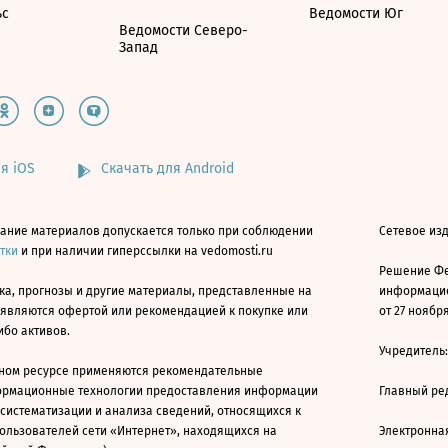
ьс
Ведомости Юг
Ведомости Северо-
Запад
я iOS
Скачать для Android
ание материалов допускается только при соблюдении
Сетевое изд
атки
и при наличии гиперссылки на vedomosti.ru
Решение Фе
ка, прогнозы и другие материалы, представленные на
информацио
 являются офертой или рекомендацией к покупке или
от 27 ноября
ибо активов.
Учредитель
ном ресурсе применяются рекомендательные
ормационные технологии предоставления информации
Главный ре
 систематизации и анализа сведений, относящихся к
ользователей сети «Интернет», находящихся на
Электронна