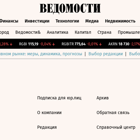
Финансы
Инвестиции
Технологии
Медиа
Недвижимость
ород
Ведомости&
Аналитика
Капитал
Страна
Промышле
а
Финансы
Инвестиции
Технологии
Медиа
Недвижимос
,28%
↓
RGBI
115,19
-0,04%
↓
RGBITR
775,64
-0,01%
↓
AKRN
18 730
-2,17%
ивном рынке: меры, динамика, прогнозы
Выбор редакции
Выбо
Подписка для юр.лиц
Архив
О компании
Обратная связь
Редакция
Справочный центр