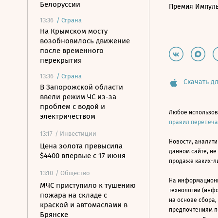
Белоруссии
Премия Импул
13:36
/
Страна
На Крымском мосту
возобновилось движение
после временного
перекрытия
13:36
/
Страна
Скачать дл
В Запорожской области
ввели режим ЧС из-за
проблем с водой и
Любое использов
электричеством
правил перепеч
13:17
/ Инвестиции
Новости, аналити
Цена золота превысила
данном сайте, не
$4400 впервые с 17 июня
продаже каких-л
13:10
/ Общество
На информацион
МЧС приступило к тушению
технологии (инф
пожара на складе с
на основе сбора,
краской и автомаслами в
предпочтениям п
Брянске