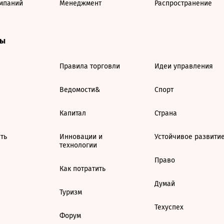
мпаний
Менеджмент
Распространение
ты
Правила торговли
Идеи управления
Ведомости&
Спорт
Капитал
Страна
ть
Инновации и
Устойчивое развити
технологии
Право
Как потратить
Думай
Туризм
Техуспех
Форум