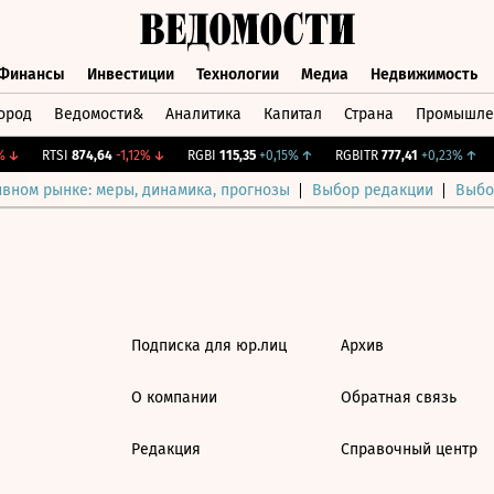
Финансы
Инвестиции
Технологии
Медиа
Недвижимость
ород
Ведомости&
Аналитика
Капитал
Страна
Промышле
а
Финансы
Инвестиции
Технологии
Медиа
Недвижимос
↓
RTSI
874,64
-1,12%
↓
RGBI
115,35
+0,15%
↑
RGBITR
777,41
+0,23%
↑
ивном рынке: меры, динамика, прогнозы
Выбор редакции
Выбо
Подписка для юр.лиц
Архив
О компании
Обратная связь
Редакция
Справочный центр