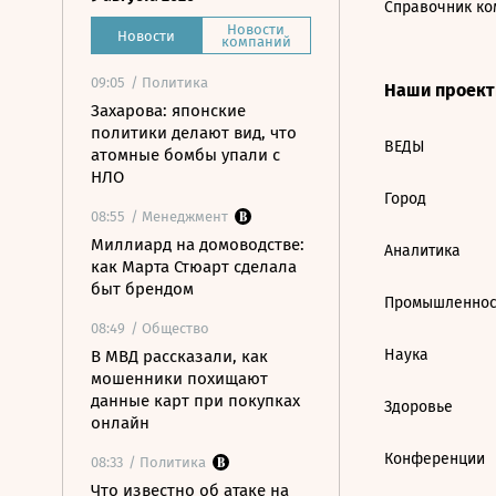
Справочник ко
Новости
Новости
компаний
09:05
/ Политика
Наши проек
Захарова: японские
политики делают вид, что
ВЕДЫ
атомные бомбы упали с
НЛО
Город
08:55
/ Менеджмент
Миллиард на домоводстве:
Аналитика
как Марта Стюарт сделала
быт брендом
Промышленнос
08:49
/ Общество
Наука
В МВД рассказали, как
мошенники похищают
данные карт при покупках
Здоровье
онлайн
Конференции
08:33
/ Политика
Что известно об атаке на