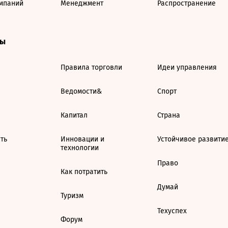
мпаний
Менеджмент
Распространение
ты
Правила торговли
Идеи управления
Ведомости&
Спорт
Капитал
Страна
ть
Инновации и
Устойчивое развити
технологии
Право
Как потратить
Думай
Туризм
Техуспех
Форум