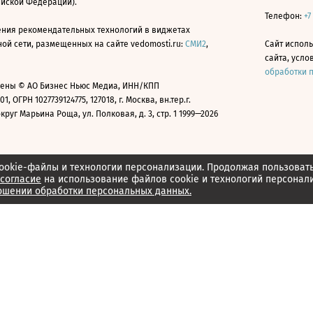
ийской Федерации).
Телефон:
+7
ния рекомендательных технологий в виджетах
й сети, размещенных на сайте vedomosti.ru:
СМИ2
,
Сайт испол
сайта, усл
обработки 
ены © АО Бизнес Ньюс Медиа, ИНН/КПП
01, ОГРН 1027739124775, 127018, г. Москва, вн.тер.г.
уг Марьина Роща, ул. Полковая, д. 3, стр. 1 1999—2026
ookie-файлы и технологии персонализации. Продолжая пользоват
согласие
на использование файлов cookie и технологий персонал
ошении обработки персональных данных.