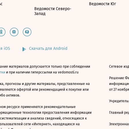
ьс
Ведомости Юг
Ведомости Северо-
Запад
я iOS
Скачать для Android
ание материалов допускается только при соблюдении
Сетевое изд
атки
и при наличии гиперссылки на vedomosti.ru
Решение Фе
ка, прогнозы и другие материалы, представленные на
информацио
 являются офертой или рекомендацией к покупке или
от 27 ноября
ибо активов.
Учредитель
ном ресурсе применяются рекомендательные
ормационные технологии предоставления информации
Главный ре
 систематизации и анализа сведений, относящихся к
ользователей сети «Интернет», находящихся на
Электронна