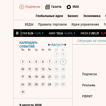
Подписка
Газета
MAX
Глобальные идеи
Бизнес
Экономика
ВЕДЫ
Правила торговли
Идеи управления
Г
Глобальные идеи
Бизнес
Экономик
39
+1,31%
↑
UTAR
9,26
+1,2%
↑
ABRD
123,6
+0,65%
↑
IMOEX
2 281,31
-0,2%
Ситуация на топл
КАЛЕНДАРЬ
Август
СОБЫТИЙ
Пн
Вт
Ср
Чт
Пт
Сб
Вс
1
2
3
4
5
6
7
8
9
10
11
12
13
14
15
16
Подписка
17
18
19
20
21
22
23
24
25
26
27
28
29
30
Реклама
31
РФРИТ
9 августа 2026