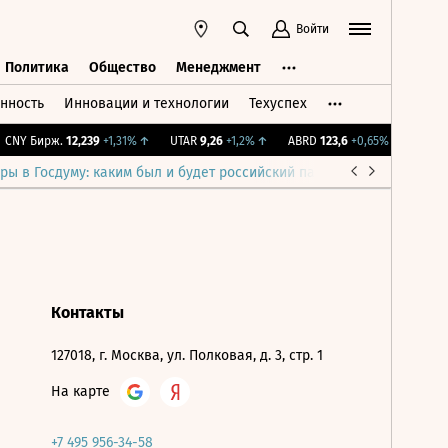
Войти
Политика
Общество
Менеджмент
нность
Инновации и технологии
Техуспех
ть
Политика
Общество
Менеджмент
CNY Бирж.
12,239
+1,31%
↑
UTAR
9,26
+1,2%
↑
ABRD
123,6
+0,65%
↑
IMOEX
ры в Госдуму: каким был и будет российский парламент
Война н
Контакты
127018, г. Москва, ул. Полковая, д. 3, стр. 1
На карте
+7 495 956-34-58