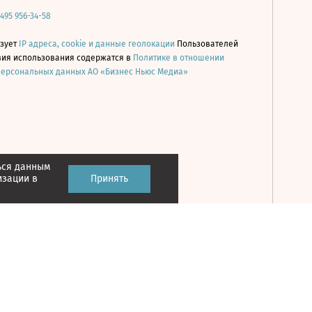
 495 956-34-58
ьзует
IP адреса, cookie и данные геолокации
Пользователей
овия использования содержатся в
Политике в отношении
персональных данных АО «Бизнес Ньюс Медиа»
ься данным
Принять
изации в