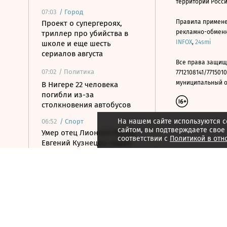
территории Росс
07:03
/
Город
Правила примене
Проект о супергероях,
рекламно-обменно
триллер про убийства в
INFOX
,
24smi
школе и еще шесть
сериалов августа
Все права защищ
07:02
/ Политика
7712108141/7715010
муниципальный окр
В Нигере 22 человека
погибли из-за
столкновения автобусов
На нашем сайте используются c
06:52
/
Спорт
сайтом, вы подтверждаете свое
Умер отец Лионеля Месси,
соответствии с
Политикой в отн
Евгений Кузнецов нашел
новый клуб в КХЛ
06:46
/
Страна
В Уфе дроны пытались
атаковать предприятия
06:35
/ Политика
Российские войска