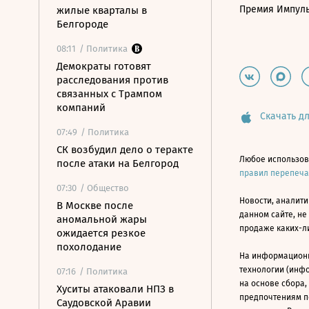
Премия Импул
жилые кварталы в
Белгороде
08:11
/ Политика
Демократы готовят
расследования против
связанных с Трампом
компаний
Скачать дл
07:49
/ Политика
СК возбудил дело о теракте
Любое использов
после атаки на Белгород
правил перепеч
07:30
/ Общество
Новости, аналити
В Москве после
данном сайте, не
аномальной жары
продаже каких-л
ожидается резкое
похолодание
На информацион
технологии (инф
07:16
/ Политика
на основе сбора,
Хуситы атаковали НПЗ в
предпочтениям п
Саудовской Аравии