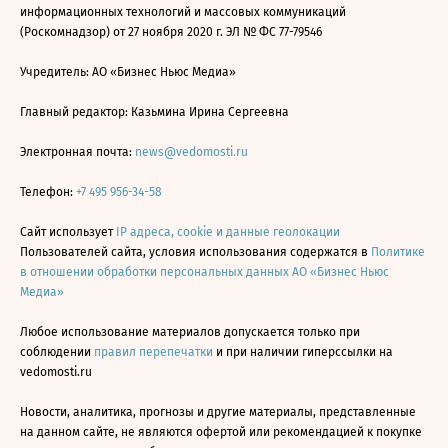
информационных технологий и массовых коммуникаций
(Роскомнадзор) от 27 ноября 2020 г. ЭЛ № ФС 77-79546
Учредитель: АО «Бизнес Ньюс Медиа»
Главный редактор: Казьмина Ирина Сергеевна
Электронная почта:
news@vedomosti.ru
Телефон:
+7 495 956-34-58
Сайт использует
IP адреса, cookie и данные геолокации
Пользователей сайта, условия использования содержатся в
Политике
в отношении обработки персональных данных АО «Бизнес Ньюс
Медиа»
Любое использование материалов допускается только при
соблюдении
правил перепечатки
и при наличии гиперссылки на
vedomosti.ru
Новости, аналитика, прогнозы и другие материалы, представленные
на данном сайте, не являются офертой или рекомендацией к покупке