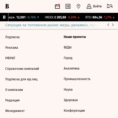
Войти
CNY Бирж.
12,081
+0,76%
↑
IMOEX
2 285,88
-0,69%
↓
RTSI
884,56
-1,27%
↓
Ситуация на топливном рынке: меры, динамика, прогнозы
Выб
Наши проекты
Подписка
ВЕДЫ
Реклама
Город
РФРИТ
Аналитика
Справочник компаний
Промышленность
Подписка для юр.лиц
Наука
О компании
Здоровье
Редакция
Конференции
Менеджмент