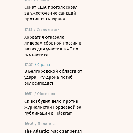
Сенат США проголосовал
за ужесточение санкций
против РФ и Ирана
17:15
/ Стиль жизни
Хорватия отказала
лидерам сборной России в
визах для участия в ЧЕ по
гимнастике
17:07
/
Страна
В Белгородской области от
удара FPV-дрона погиб
велосипедист
16:51
/ Общество
СК возбудил дело против
журналистки Гордеевой за
публикации в Telegram
16:46
/ Политика
The Atlantic: Маск запретил