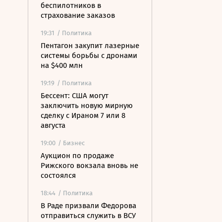
беспилотников в
страхование заказов
19:31
/ Политика
Пентагон закупит лазерные
системы борьбы с дронами
на $400 млн
19:19
/ Политика
Бессент: США могут
заключить новую мирную
сделку с Ираном 7 или 8
августа
19:00
/ Бизнес
Аукцион по продаже
Рижского вокзала вновь не
состоялся
18:44
/ Политика
В Раде призвали Федорова
отправиться служить в ВСУ