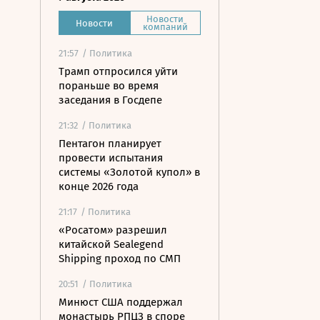
Новости
Новости
компаний
21:57
/ Политика
Трамп отпросился уйти
пораньше во время
заседания в Госдепе
21:32
/ Политика
Пентагон планирует
провести испытания
системы «Золотой купол» в
конце 2026 года
21:17
/ Политика
«Росатом» разрешил
китайской Sealegend
Shipping проход по СМП
20:51
/ Политика
Минюст США поддержал
монастырь РПЦЗ в споре