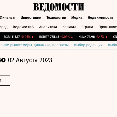
Финансы
Инвестиции
Технологии
Медиа
Недвижимость
ород
Ведомости&
Аналитика
Капитал
Страна
Промышле
а
Финансы
Инвестиции
Технологии
Медиа
Недвижимос
GBI
115,17
-0,06%
↓
RGBITR
775,48
-0,03%
↓
NLMK
71,96
-2,47%
↓
CNY Б
ивном рынке: меры, динамика, прогнозы
Выбор редакции
Выбо
во
02 Августа 2023
е