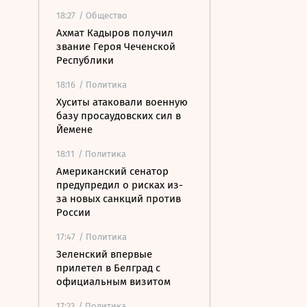
18:27
/ Общество
Ахмат Кадыров получил
звание Героя Чеченской
Республики
18:16
/ Политика
Хуситы атаковали военную
базу просаудовских сил в
Йемене
18:11
/ Политика
Американский сенатор
предупредил о рисках из-
за новых санкций против
России
17:47
/ Политика
Зеленский впервые
прилетел в Белград с
официальным визитом
17:23
/ Политика