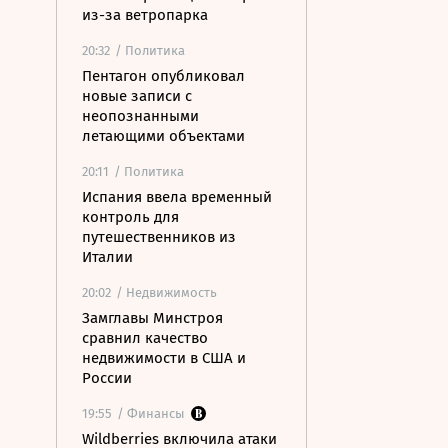
из-за ветропарка
20:32
/ Политика
Пентагон опубликовал
новые записи с
неопознанными
летающими объектами
20:11
/ Политика
Испания ввела временный
контроль для
путешественников из
Италии
20:02
/ Недвижимость
Замглавы Минстроя
сравнил качество
недвижимости в США и
России
19:55
/ Финансы
Wildberries включила атаки