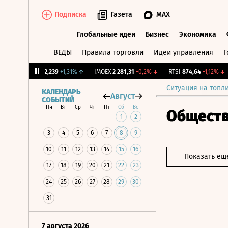
Подписка
Газета
MAX
Глобальные идеи
Бизнес
Экономика
ВЕДЫ
Правила торговли
Идеи управления
Г
Глобальные идеи
Бизнес
Экономик
CNY Бирж.
12,239
+1,31%
↑
IMOEX
2 281,31
-0,2%
↓
RTSI
874,64
-1,12%
↓
R
Ситуация на топл
КАЛЕНДАРЬ
Август
СОБЫТИЙ
Пн
Вт
Ср
Чт
Пт
Сб
Вс
Общест
1
2
3
4
5
6
7
8
9
10
11
12
13
14
15
16
Показать ещ
17
18
19
20
21
22
23
24
25
26
27
28
29
30
31
7 августа 2026