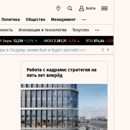
Войти
Политика
Общество
Менеджмент
нность
Инновации и технологии
Техуспех
ть
Политика
Общество
Менеджмент
ирж.
12,239
+1,31%
↑
IMOEX
2 281,31
-0,2%
↓
RTSI
874,64
-1,12%
↓
RGBI
11
ры в Госдуму: каким был и будет российский парламент
Война н
Работа с кадрами: стратегия на
пять лет вперёд