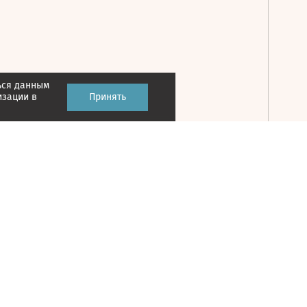
ься данным
Принять
изации в