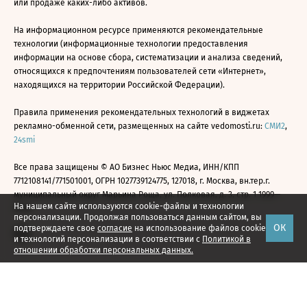
или продаже каких-либо активов.
На информационном ресурсе применяются рекомендательные
технологии (информационные технологии предоставления
информации на основе сбора, систематизации и анализа сведений,
относящихся к предпочтениям пользователей сети «Интернет»,
находящихся на территории Российской Федерации).
Правила применения рекомендательных технологий в виджетах
рекламно-обменной сети, размещенных на сайте vedomosti.ru:
СМИ2
,
24smi
Все права защищены © АО Бизнес Ньюс Медиа, ИНН/КПП
7712108141/771501001, ОГРН 1027739124775, 127018, г. Москва, вн.тер.г.
муниципальный округ Марьина Роща, ул. Полковая, д. 3, стр. 1 1999—
На нашем сайте используются cookie-файлы и технологии
2026
персонализации. Продолжая пользоваться данным сайтом, вы
ОК
подтверждаете свое
согласие
на использование файлов cookie
и технологий персонализации в соответствии с
Политикой в
отношении обработки персональных данных.