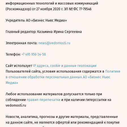
информационных технологий и массовых коммуникаций
(Роскомнадзор) от 27 ноября 2020 г. ЭЛ № ФС 77-79546
Учредитель: АО «Бизнес Ньюс Медиа»
Главный редактор: Казьмина Ирина Сергеевна
Электронная почта:
news@vedomosti.ru
Телефон:
+7 495 956-34-58
Сайт использует
IP адреса, cookie и данные геолокации
Пользователей сайта, условия использования содержатся в
Политике
в отношении обработки персональных данных АО «Бизнес Ньюс
Медиа»
Любое использование материалов допускается только при
соблюдении
правил перепечатки
и при наличии гиперссылки на
vedomosti.ru
Новости, аналитика, прогнозы и другие материалы, представленные
на данном сайте, не являются офертой или рекомендацией к покупке