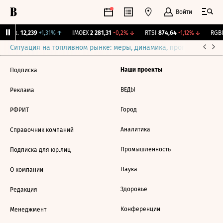
Войти
 Бирж.
12,239
+1,31%
↑
IMOEX
2 281,31
-0,2%
↓
RTSI
874,64
-1,12%
↓
RGBI
Ситуация на топливном рынке: меры, динамика, прогнозы
Выб
Наши проекты
Подписка
ВЕДЫ
Реклама
Город
РФРИТ
Аналитика
Справочник компаний
Промышленность
Подписка для юр.лиц
Наука
О компании
Здоровье
Редакция
Конференции
Менеджмент