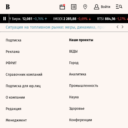
Войти
CNY Бирж.
12,081
+0,76%
↑
IMOEX
2 285,88
-0,69%
↓
RTSI
884,56
-1,27%
↓
Ситуация на топливном рынке: меры, динамика, прогнозы
Выб
Наши проекты
Подписка
ВЕДЫ
Реклама
Город
РФРИТ
Аналитика
Справочник компаний
Промышленность
Подписка для юр.лиц
Наука
О компании
Здоровье
Редакция
Конференции
Менеджмент