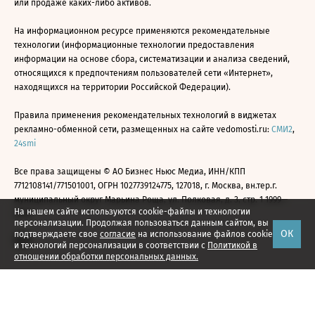
или продаже каких-либо активов.
На информационном ресурсе применяются рекомендательные
технологии (информационные технологии предоставления
информации на основе сбора, систематизации и анализа сведений,
относящихся к предпочтениям пользователей сети «Интернет»,
находящихся на территории Российской Федерации).
Правила применения рекомендательных технологий в виджетах
рекламно-обменной сети, размещенных на сайте vedomosti.ru:
СМИ2
,
24smi
Все права защищены © АО Бизнес Ньюс Медиа, ИНН/КПП
7712108141/771501001, ОГРН 1027739124775, 127018, г. Москва, вн.тер.г.
муниципальный округ Марьина Роща, ул. Полковая, д. 3, стр. 1 1999—
На нашем сайте используются cookie-файлы и технологии
2026
персонализации. Продолжая пользоваться данным сайтом, вы
ОК
подтверждаете свое
согласие
на использование файлов cookie
и технологий персонализации в соответствии с
Политикой в
отношении обработки персональных данных.