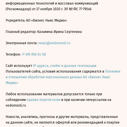
информационных технологий и массовых коммуникаций
(Роскомнадзор) от 27 ноября 2020 г. ЭЛ № ФС 77-79546
Учредитель: АО «Бизнес Ньюс Медиа»
Главный редактор: Казьмина Ирина Сергеевна
Электронная почта:
news@vedomosti.ru
Телефон:
+7 495 956-34-58
Сайт использует
IP адреса, cookie и данные геолокации
Пользователей сайта, условия использования содержатся в
Политике
в отношении обработки персональных данных АО «Бизнес Ньюс
Медиа»
Любое использование материалов допускается только при
соблюдении
правил перепечатки
и при наличии гиперссылки на
vedomosti.ru
Новости, аналитика, прогнозы и другие материалы, представленные
на данном сайте, не являются офертой или рекомендацией к покупке