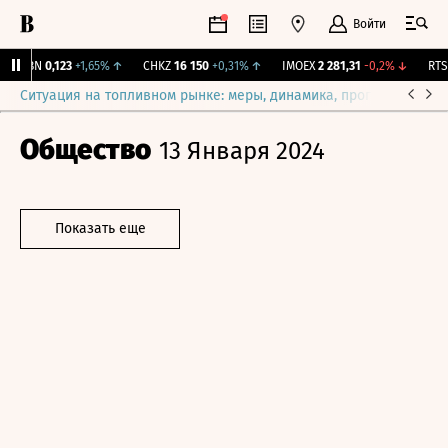
Войти
USBN
0,123
+1,65%
↑
CHKZ
16 150
+0,31%
↑
IMOEX
2 281,31
-0,2%
↓
RTSI
Ситуация на топливном рынке: меры, динамика, прогнозы
Выб
Общество
13 Января 2024
Показать еще