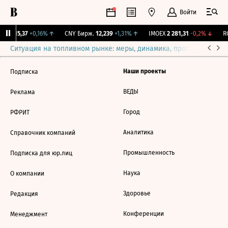
Войти
GBI
115,37
+0,16%
↑
CNY Бирж.
12,239
+1,31%
↑
IMOEX
2 281,31
-0,2%
↓
RG
Ситуация на топливном рынке: меры, динамика, прогнозы
Выб
Наши проекты
Подписка
ВЕДЫ
Реклама
Город
РФРИТ
Аналитика
Справочник компаний
Промышленность
Подписка для юр.лиц
Наука
О компании
Здоровье
Редакция
Конференции
Менеджмент