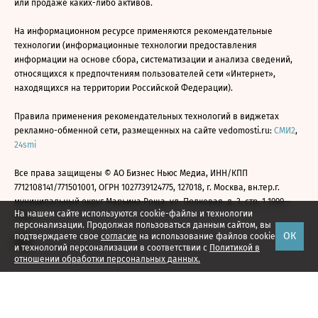
или продаже каких-либо активов.
На информационном ресурсе применяются рекомендательные
технологии (информационные технологии предоставления
информации на основе сбора, систематизации и анализа сведений,
относящихся к предпочтениям пользователей сети «Интернет»,
находящихся на территории Российской Федерации).
Правила применения рекомендательных технологий в виджетах
рекламно-обменной сети, размещенных на сайте vedomosti.ru:
СМИ2
,
24smi
Все права защищены © АО Бизнес Ньюс Медиа, ИНН/КПП
7712108141/771501001, ОГРН 1027739124775, 127018, г. Москва, вн.тер.г.
муниципальный округ Марьина Роща, ул. Полковая, д. 3, стр. 1 1999—
На нашем сайте используются cookie-файлы и технологии
2026
персонализации. Продолжая пользоваться данным сайтом, вы
ОК
подтверждаете свое
согласие
на использование файлов cookie
и технологий персонализации в соответствии с
Политикой в
отношении обработки персональных данных.