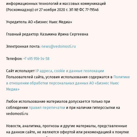
информационных технологий и массовых коммуникаций
(Роскомнадзор) от 27 ноября 2020 г. ЭЛ № ФС 77-79546
Учредитель: АО «Бизнес Ньюс Медиа»
Главный редактор: Казьмина Ирина Сергеевна
Электронная почта:
news@vedomosti.ru
Телефон:
+7 495 956-34-58
Сайт использует
IP адреса, cookie и данные геолокации
Пользователей сайта, условия использования содержатся в
Политике
в отношении обработки персональных данных АО «Бизнес Ньюс
Медиа»
Любое использование материалов допускается только при
соблюдении
правил перепечатки
и при наличии гиперссылки на
vedomosti.ru
Новости, аналитика, прогнозы и другие материалы, представленные
на данном сайте, не являются офертой или рекомендацией к покупке