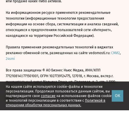
или продаже каких-либо активов.
На информационном ресурсе применяются рекомендательные
технологии (информационные технологии предоставления
информации на основе сбора, систематизации и анализа сведений,
относящихся к предпочтениям пользователей сети «Интернет»,
находящихся на территории Российской Федерации).
Правила применения рекомендательных технологий в виджетах
рекламно-обменной сети, размещенных на сайте vedomosti.ru:
СМИ2
,
24smi
Все права защищены © АО Бизнес Ньюс Медиа, ИНН/КПП
7712108141/771501001, ОГРН 1027739124775, 127018, г. Москва, вн.тер.г.
муниципальный округ Марьина Роща, ул. Полковая, д. 3, стр. 1 1999—
На нашем сайте используются cookie-файлы и технологии
2026
персонализации. Продолжая пользоваться данным сайтом, вы
ОК
подтверждаете свое
согласие
на использование файлов cookie
и технологий персонализации в соответствии с
Политикой в
отношении обработки персональных данных.