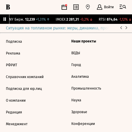
Войти
CNY Бирж.
12,239
+1,31%
↑
IMOEX
2 281,31
-0,2%
↓
RTSI
874,64
-1,12%
↓
Ситуация на топливном рынке: меры, динамика, прогнозы
Выб
Наши проекты
Подписка
ВЕДЫ
Реклама
Город
РФРИТ
Аналитика
Справочник компаний
Промышленность
Подписка для юр.лиц
Наука
О компании
Здоровье
Редакция
Конференции
Менеджмент