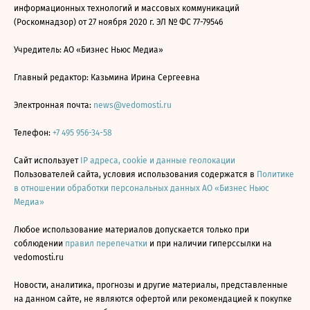
информационных технологий и массовых коммуникаций
(Роскомнадзор) от 27 ноября 2020 г. ЭЛ № ФС 77-79546
Учредитель: АО «Бизнес Ньюс Медиа»
Главный редактор: Казьмина Ирина Сергеевна
Электронная почта:
news@vedomosti.ru
Телефон:
+7 495 956-34-58
Сайт использует
IP адреса, cookie и данные геолокации
Пользователей сайта, условия использования содержатся в
Политике
в отношении обработки персональных данных АО «Бизнес Ньюс
Медиа»
Любое использование материалов допускается только при
соблюдении
правил перепечатки
и при наличии гиперссылки на
vedomosti.ru
Новости, аналитика, прогнозы и другие материалы, представленные
на данном сайте, не являются офертой или рекомендацией к покупке