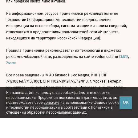
или продаже каких-либо активов.
На информационном ресурсе применяются рекомендательные
технологии (информационные технологии предоставления
информации на основе сбора, систематизации и анализа сведений,
относящихся к предпочтениям пользователей сети «Интернет»,
находящихся на территории Российской Федерации).
Правила применения рекомендательных технологий в виджетах
рекламно-обменной сети, размещенных на сайте vedomosti.ru:
СМИ2
,
24smi
Все права защищены © АО Бизнес Ньюс Медиа, ИНН/КПП
7712108141/771501001, ОГРН 1027739124775, 127018, г. Москва, вн.тер.г.
муниципальный округ Марьина Роща, ул. Полковая, д. 3, стр. 1 1999—
На нашем сайте используются cookie-файлы и технологии
2026
персонализации. Продолжая пользоваться данным сайтом, вы
ОК
подтверждаете свое
согласие
на использование файлов cookie
и технологий персонализации в соответствии с
Политикой в
отношении обработки персональных данных.