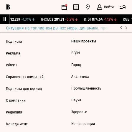
Войти
Бирж.
12,239
+1,31%
↑
IMOEX
2 281,31
-0,2%
↓
RTSI
874,64
-1,12%
↓
RGBI
1
Ситуация на топливном рынке: меры, динамика, прогнозы
Выб
Наши проекты
Подписка
ВЕДЫ
Реклама
Город
РФРИТ
Аналитика
Справочник компаний
Промышленность
Подписка для юр.лиц
Наука
О компании
Здоровье
Редакция
Конференции
Менеджмент