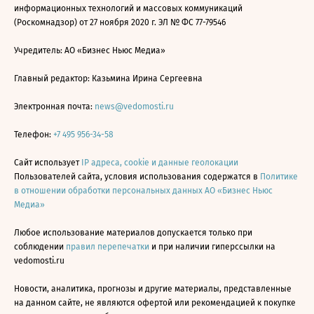
информационных технологий и массовых коммуникаций
(Роскомнадзор) от 27 ноября 2020 г. ЭЛ № ФС 77-79546
Учредитель: АО «Бизнес Ньюс Медиа»
Главный редактор: Казьмина Ирина Сергеевна
Электронная почта:
news@vedomosti.ru
Телефон:
+7 495 956-34-58
Сайт использует
IP адреса, cookie и данные геолокации
Пользователей сайта, условия использования содержатся в
Политике
в отношении обработки персональных данных АО «Бизнес Ньюс
Медиа»
Любое использование материалов допускается только при
соблюдении
правил перепечатки
и при наличии гиперссылки на
vedomosti.ru
Новости, аналитика, прогнозы и другие материалы, представленные
на данном сайте, не являются офертой или рекомендацией к покупке