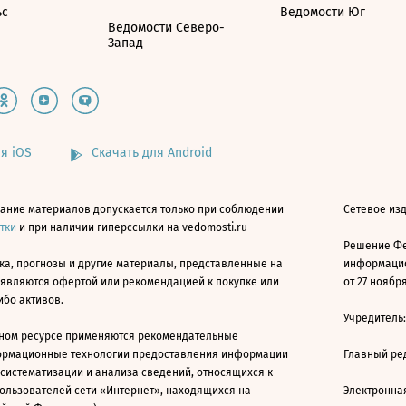
ьс
Ведомости Юг
Ведомости Северо-
Запад
я iOS
Скачать для Android
ание материалов допускается только при соблюдении
Сетевое изд
атки
и при наличии гиперссылки на vedomosti.ru
Решение Фе
ка, прогнозы и другие материалы, представленные на
информацио
 являются офертой или рекомендацией к покупке или
от 27 ноября
ибо активов.
Учредитель
ном ресурсе применяются рекомендательные
ормационные технологии предоставления информации
Главный ре
 систематизации и анализа сведений, относящихся к
ользователей сети «Интернет», находящихся на
Электронна