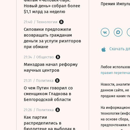
Фильм «Человек-паук:
Премия Импул
Новый день» собрал более
$1,1 млрд за неделю
21:40
/ Технологии
Силовики предложили
возвращать гражданам
деньги за услуги риэлторов
при обмане
Скачать дл
21:34
/ Общество
Минздрав начал реформу
Любое использов
научных центров
правил перепеч
21:31
/ Политика
Новости, аналити
О чем Путин говорил со
данном сайте, не
сменщиком Гладкова в
продаже каких-л
Белгородской области
На информацион
21:26
/ Политика
технологии (инф
Как партии
на основе сбора,
распределились в
предпочтениям п
бюллетене на выборах в