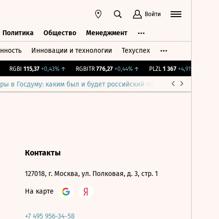
Войти
Политика
Общество
Менеджмент
нность
Инновации и технологии
Техуспех
ть
Политика
Общество
Менеджмент
RGBI
115,37
+0,43%
↑
RGBITR
776,27
+0,44%
↑
PLZL
1 367
+4,91%
↑
CNY
ры в Госдуму: каким был и будет российский парламент
Война н
Контакты
127018, г. Москва, ул. Полковая, д. 3, стр. 1
На карте
+7 495 956-34-58