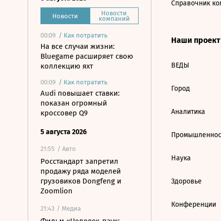
Справочник ко
Новости
Новости
компаний
00:09
/
Как потратить
Наши проек
На все случаи жизни:
Bluegame расширяет свою
ВЕДЫ
коллекцию яхт
00:09
/
Как потратить
Город
Audi повышает ставки:
показан огромный
Аналитика
кроссовер Q9
5 августа 2026
Промышленнос
21:55
/ Авто
Наука
Росстандарт запретил
продажу ряда моделей
грузовиков Dongfeng и
Здоровье
Zoomlion
Конференции
21:43
/ Медиа