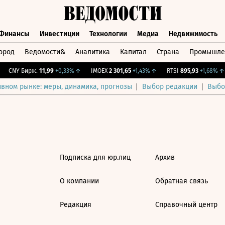
Финансы
Инвестиции
Технологии
Медиа
Недвижимость
ород
Ведомости&
Аналитика
Капитал
Страна
Промышле
а
Финансы
Инвестиции
Технологии
Медиа
Недвижимос
CNY Бирж.
11,99
+0,33%
↑
IMOEX
2 301,65
+1,43%
↑
RTSI
895,93
+1,68%
↑
ивном рынке: меры, динамика, прогнозы
Выбор редакции
Выбо
Подписка для юр.лиц
Архив
О компании
Обратная связь
Редакция
Справочный центр