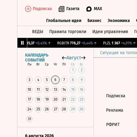
Подписка
Газета
MAX
Глобальные идеи
Бизнес
Экономика
ВЕДЫ
Правила торговли
Идеи управления
Г
Глобальные идеи
Бизнес
Экономик
8%
↑
RGBI
115,37
+0,43%
↑
RGBITR
776,27
+0,44%
↑
PLZL
1 367
+4,91%
↑
Ситуация на топл
КАЛЕНДАРЬ
Август
СОБЫТИЙ
Пн
Вт
Ср
Чт
Пт
Сб
Вс
1
2
3
4
5
6
7
8
9
10
11
12
13
14
15
16
Подписка
17
18
19
20
21
22
23
24
25
26
27
28
29
30
Реклама
31
РФРИТ
6 августа 2026