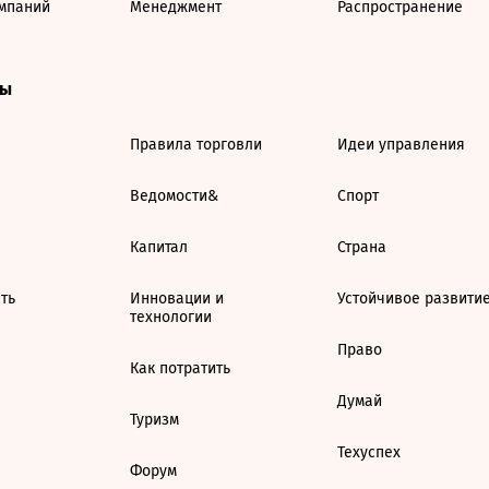
мпаний
Менеджмент
Распространение
ты
Правила торговли
Идеи управления
Ведомости&
Спорт
Капитал
Страна
ть
Инновации и
Устойчивое развити
технологии
Право
Как потратить
Думай
Туризм
Техуспех
Форум