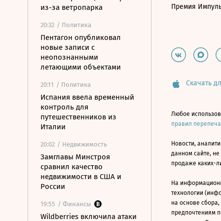
Премия Импул
из-за ветропарка
20:32
/ Политика
Пентагон опубликовал
новые записи с
неопознанными
летающими объектами
Скачать дл
20:11
/ Политика
Испания ввела временный
контроль для
Любое использов
путешественников из
правил перепеч
Италии
Новости, аналити
20:02
/ Недвижимость
данном сайте, не
Замглавы Минстроя
продаже каких-л
сравнил качество
недвижимости в США и
На информацион
России
технологии (инф
на основе сбора,
19:55
/ Финансы
предпочтениям п
Wildberries включила атаки