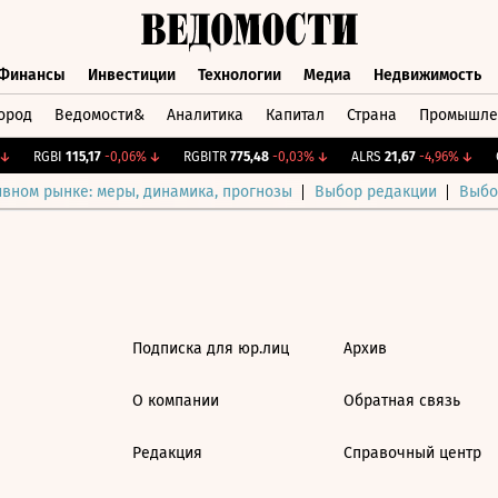
Финансы
Инвестиции
Технологии
Медиа
Недвижимость
ород
Ведомости&
Аналитика
Капитал
Страна
Промышле
а
Финансы
Инвестиции
Технологии
Медиа
Недвижимос
↓
RGBI
115,17
-0,06%
↓
RGBITR
775,48
-0,03%
↓
ALRS
21,67
-4,96%
↓
C
ивном рынке: меры, динамика, прогнозы
Выбор редакции
Выбо
Подписка для юр.лиц
Архив
О компании
Обратная связь
Редакция
Справочный центр