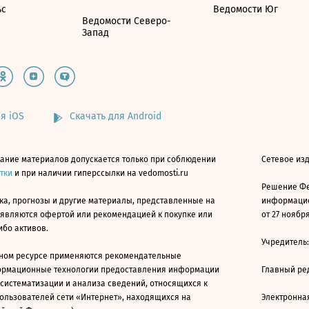
ьс
Ведомости Юг
Ведомости Северо-
Запад
я iOS
Скачать для Android
ание материалов допускается только при соблюдении
Сетевое изд
атки
и при наличии гиперссылки на vedomosti.ru
Решение Фе
ка, прогнозы и другие материалы, представленные на
информацио
 являются офертой или рекомендацией к покупке или
от 27 ноября
ибо активов.
Учредитель
ном ресурсе применяются рекомендательные
ормационные технологии предоставления информации
Главный ре
 систематизации и анализа сведений, относящихся к
ользователей сети «Интернет», находящихся на
Электронна