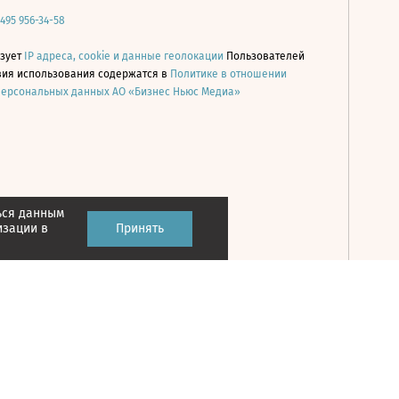
 495 956-34-58
ьзует
IP адреса, cookie и данные геолокации
Пользователей
овия использования содержатся в
Политике в отношении
персональных данных АО «Бизнес Ньюс Медиа»
ься данным
Принять
изации в