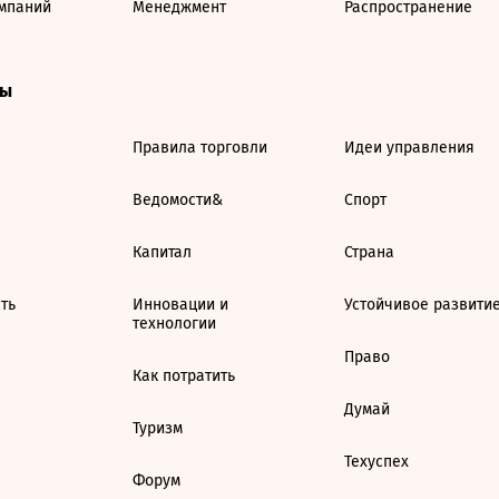
мпаний
Менеджмент
Распространение
ты
Правила торговли
Идеи управления
Ведомости&
Спорт
Капитал
Страна
ть
Инновации и
Устойчивое развити
технологии
Право
Как потратить
Думай
Туризм
Техуспех
Форум