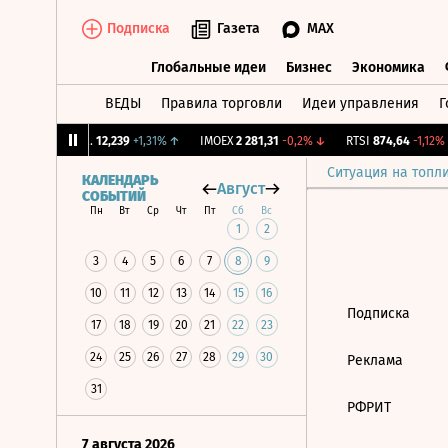
Подписка
Газета
MAX
Глобальные идеи
Бизнес
Экономика
ВЕДЫ
Правила торговли
Идеи управления
Г
Глобальные идеи
Бизнес
Экономик
↓
CNY Бирж.
12,239
+1,31%
↑
IMOEX
2 281,31
-0,2%
↓
RTSI
874,64
-1,12%
Ситуация на топл
КАЛЕНДАРЬ
Август
СОБЫТИЙ
Пн
Вт
Ср
Чт
Пт
Сб
Вс
1
2
3
4
5
6
7
8
9
10
11
12
13
14
15
16
Подписка
17
18
19
20
21
22
23
24
25
26
27
28
29
30
Реклама
31
РФРИТ
7 августа 2026