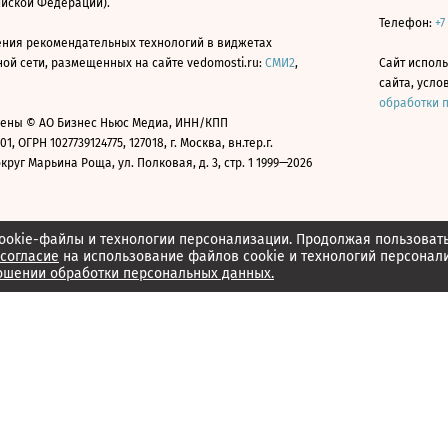
ийской Федерации).
Телефон:
+7
ния рекомендательных технологий в виджетах
й сети, размещенных на сайте vedomosti.ru:
СМИ2
,
Сайт испол
сайта, усл
обработки 
ены © АО Бизнес Ньюс Медиа, ИНН/КПП
01, ОГРН 1027739124775, 127018, г. Москва, вн.тер.г.
уг Марьина Роща, ул. Полковая, д. 3, стр. 1 1999—2026
ookie-файлы и технологии персонализации. Продолжая пользоват
согласие
на использование файлов cookie и технологий персонал
ошении обработки персональных данных.