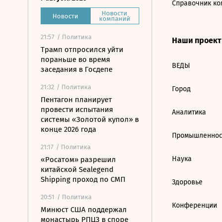
Справочник ко
Новости
Новости
компаний
21:57
/ Политика
Наши проек
Трамп отпросился уйти
пораньше во время
ВЕДЫ
заседания в Госдепе
21:32
/ Политика
Город
Пентагон планирует
провести испытания
Аналитика
системы «Золотой купол» в
конце 2026 года
Промышленнос
21:17
/ Политика
Наука
«Росатом» разрешил
китайской Sealegend
Shipping проход по СМП
Здоровье
20:51
/ Политика
Конференции
Минюст США поддержал
монастырь РПЦЗ в споре