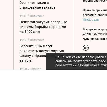
территории Росс
беспилотников в
страхование заказов
Правила примене
рекламно-обменно
19:31
/ Политика
INFOX
,
24smi
Пентагон закупит лазерные
системы борьбы с дронами
Все права защищ
на $400 млн
7712108141/7715010
муниципальный окр
19:19
/ Политика
Бессент: США могут
заключить новую мирную
сделку с Ираном 7 или 8
На нашем сайте используются c
августа
сайтом, вы подтверждаете свое
соответствии с
Политикой в отн
19:00
/ Бизнес
Аукцион по продаже
Рижского вокзала вновь не
состоялся
18:44
/ Политика
В Раде призвали Федорова
отправиться служить в ВСУ