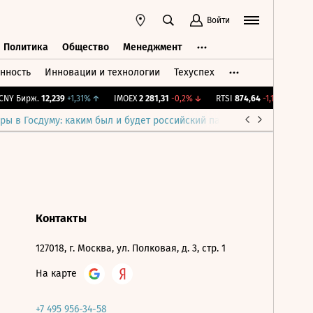
Войти
Политика
Общество
Менеджмент
нность
Инновации и технологии
Техуспех
ть
Политика
Общество
Менеджмент
NY Бирж.
12,239
+1,31%
↑
IMOEX
2 281,31
-0,2%
↓
RTSI
874,64
-1,12%
↓
RG
ры в Госдуму: каким был и будет российский парламент
Война н
Контакты
127018, г. Москва, ул. Полковая, д. 3, стр. 1
На карте
+7 495 956-34-58