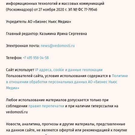
информационных технологий и массовых коммуникаций
(Роскомнадзор) от 27 ноября 2020 г. ЭЛ № ФС 77-79546
Учредитель: АО «Бизнес Ньюс Медиа»
Главный редактор: Казьмина Ирина Сергеевна
Электронная почта:
news@vedomosti.ru
Телефон:
+7 495 956-34-58
Сайт использует
IP адреса, cookie и данные геолокации
Пользователей сайта, условия использования содержатся в
Политике
в отношении обработки персональных данных АО «Бизнес Ньюс
Медиа»
Любое использование материалов допускается только при
соблюдении
правил перепечатки
и при наличии гиперссылки на
vedomosti.ru
Новости, аналитика, прогнозы и другие материалы, представленные
на данном сайте, не являются офертой или рекомендацией к покупке