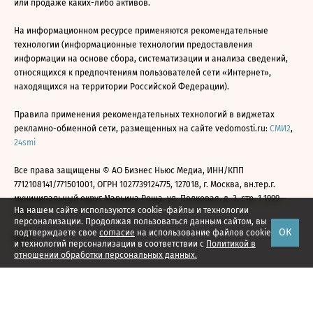
или продаже каких-либо активов.
На информационном ресурсе применяются рекомендательные
технологии (информационные технологии предоставления
информации на основе сбора, систематизации и анализа сведений,
относящихся к предпочтениям пользователей сети «Интернет»,
находящихся на территории Российской Федерации).
Правила применения рекомендательных технологий в виджетах
рекламно-обменной сети, размещенных на сайте vedomosti.ru:
СМИ2
,
24smi
Все права защищены © АО Бизнес Ньюс Медиа, ИНН/КПП
7712108141/771501001, ОГРН 1027739124775, 127018, г. Москва, вн.тер.г.
муниципальный округ Марьина Роща, ул. Полковая, д. 3, стр. 1 1999—
На нашем сайте используются cookie-файлы и технологии
2026
персонализации. Продолжая пользоваться данным сайтом, вы
ОК
подтверждаете свое
согласие
на использование файлов cookie
и технологий персонализации в соответствии с
Политикой в
отношении обработки персональных данных.