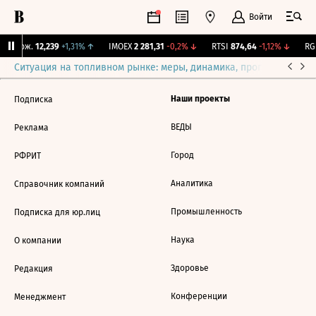
Войти
Y Бирж.
12,239
+1,31%
↑
IMOEX
2 281,31
-0,2%
↓
RTSI
874,64
-1,12%
↓
RGB
Ситуация на топливном рынке: меры, динамика, прогнозы
Выб
Наши проекты
Подписка
ВЕДЫ
Реклама
Город
РФРИТ
Аналитика
Справочник компаний
Промышленность
Подписка для юр.лиц
Наука
О компании
Здоровье
Редакция
Конференции
Менеджмент