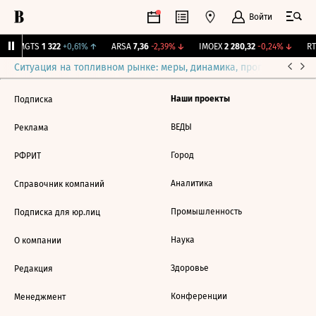
Войти
↑
MGTS
1 322
+0,61%
↑
ARSA
7,36
-2,39%
↓
IMOEX
2 280,32
-0,24%
↓
RTS
Ситуация на топливном рынке: меры, динамика, прогнозы
Выб
Наши проекты
Подписка
ВЕДЫ
Реклама
Город
РФРИТ
Аналитика
Справочник компаний
Промышленность
Подписка для юр.лиц
Наука
О компании
Здоровье
Редакция
Конференции
Менеджмент