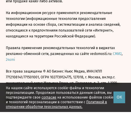
или продаже каких-либо активов.
На информационном ресурсе применяются рекомендательные
технологии (информационные технологии предоставления
информации на основе сбора, систематизации и анализа сведений,
относящихся к предпочтениям пользователей сети «Интернет»,
находящихся на территории Российской Федерации).
Правила применения рекомендательных технологий в виджетах
рекламно-обменной сети, размещенных на сайте vedomosti.ru:
СМИ2
,
24smi
Все права защищены © АО Бизнес Ньюс Медиа, ИНН/КПП
7712108141/771501001, ОГРН 1027739124775, 127018, г. Москва, вн.тер.г.
муниципальный округ Марьина Роща, ул. Полковая, д. 3, стр. 1 1999—
На нашем сайте используются cookie-файлы и технологии
2026
персонализации. Продолжая пользоваться данным сайтом, вы
ОК
подтверждаете свое
согласие
на использование файлов cookie
и технологий персонализации в соответствии с
Политикой в
отношении обработки персональных данных.