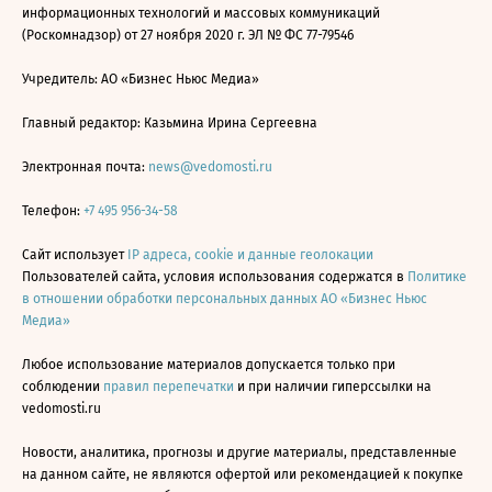
информационных технологий и массовых коммуникаций
(Роскомнадзор) от 27 ноября 2020 г. ЭЛ № ФС 77-79546
Учредитель: АО «Бизнес Ньюс Медиа»
Главный редактор: Казьмина Ирина Сергеевна
Электронная почта:
news@vedomosti.ru
Телефон:
+7 495 956-34-58
Сайт использует
IP адреса, cookie и данные геолокации
Пользователей сайта, условия использования содержатся в
Политике
в отношении обработки персональных данных АО «Бизнес Ньюс
Медиа»
Любое использование материалов допускается только при
соблюдении
правил перепечатки
и при наличии гиперссылки на
vedomosti.ru
Новости, аналитика, прогнозы и другие материалы, представленные
на данном сайте, не являются офертой или рекомендацией к покупке