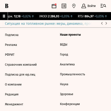
Войти
NY Бирж.
12,18
+0,82%
↑
IMOEX
2 286,93
+0,05%
↑
RTSI
884,97
+0,05%
↑
Ситуация на топливном рынке: меры, динамика, прогнозы
Выб
Наши проекты
Подписка
ВЕДЫ
Реклама
Город
РФРИТ
Аналитика
Справочник компаний
Промышленность
Подписка для юр.лиц
Наука
О компании
Здоровье
Редакция
Конференции
Менеджмент