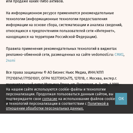
или продаже каких-либо активов.
На информационном ресурсе применяются рекомендательные
технологии (информационные технологии предоставления
информации на основе сбора, систематизации и анализа сведений,
относящихся к предпочтениям пользователей сети «Интернет»,
находящихся на территории Российской Федерации).
Правила применения рекомендательных технологий в виджетах
рекламно-обменной сети, размещенных на сайте vedomosti.ru:
СМИ2
,
24smi
Все права защищены © АО Бизнес Ньюс Медиа, ИНН/КПП
7712108141/771501001, ОГРН 1027739124775, 127018, г. Москва, вн.тер.г.
муниципальный округ Марьина Роща, ул. Полковая, д. 3, стр. 1 1999—
На нашем сайте используются cookie-файлы и технологии
2026
персонализации. Продолжая пользоваться данным сайтом, вы
ОК
подтверждаете свое
согласие
на использование файлов cookie
и технологий персонализации в соответствии с
Политикой в
отношении обработки персональных данных.