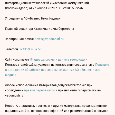
информационных технологий и массовых коммуникаций
(Роскомнадзор) от 27 ноября 2020 г. ЭЛ № ФС 77-79546
Учредитель: АО «Бизнес Ньюс Медиа»
Главный редактор: Казьмина Ирина Сергеевна
Электронная почта:
news@vedomosti.ru
Телефон:
+7 495 956-34-58
Сайт использует
IP адреса, cookie и данные геолокации
Пользователей сайта, условия использования содержатся в
Политике
в отношении обработки персональных данных АО «Бизнес Ньюс
Медиа»
Любое использование материалов допускается только при
соблюдении
правил перепечатки
и при наличии гиперссылки на
vedomosti.ru
Новости, аналитика, прогнозы и другие материалы, представленные
на данном сайте, не являются офертой или рекомендацией к покупке