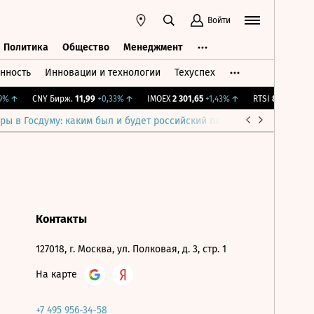
Войти
Политика
Общество
Менеджмент
нность
Инновации и технологии
Техуспех
ть
Политика
Общество
Менеджмент
%
↑
CNY Бирж.
11,99
+0,33%
↑
IMOEX
2 301,65
+1,43%
↑
RTSI
895,93
+1,6
ры в Госдуму: каким был и будет российский парламент
Война н
Контакты
127018, г. Москва, ул. Полковая, д. 3, стр. 1
На карте
+7 495 956-34-58