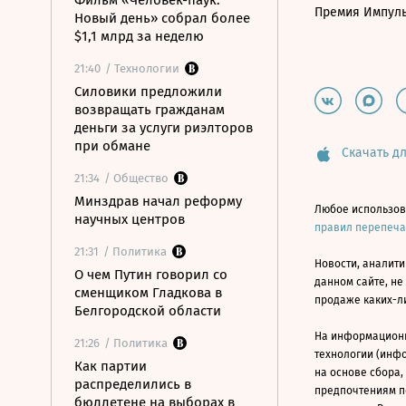
Фильм «Человек-паук:
Премия Импул
Новый день» собрал более
$1,1 млрд за неделю
21:40
/ Технологии
Силовики предложили
возвращать гражданам
деньги за услуги риэлторов
при обмане
Скачать дл
21:34
/ Общество
Минздрав начал реформу
Любое использов
научных центров
правил перепеч
21:31
/ Политика
Новости, аналити
О чем Путин говорил со
данном сайте, не
сменщиком Гладкова в
продаже каких-л
Белгородской области
На информацион
21:26
/ Политика
технологии (инф
Как партии
на основе сбора,
распределились в
предпочтениям п
бюллетене на выборах в