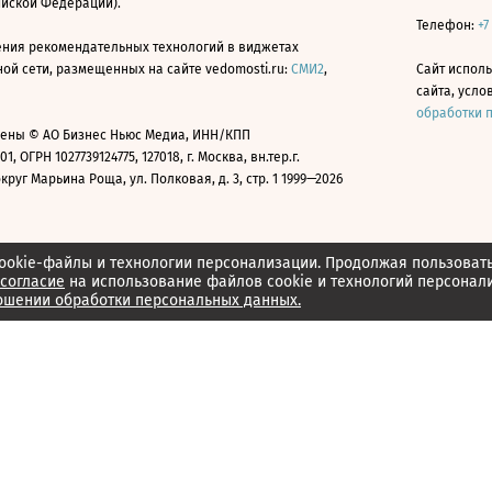
ийской Федерации).
Телефон:
+7
ния рекомендательных технологий в виджетах
й сети, размещенных на сайте vedomosti.ru:
СМИ2
,
Сайт испол
сайта, усл
обработки 
ены © АО Бизнес Ньюс Медиа, ИНН/КПП
01, ОГРН 1027739124775, 127018, г. Москва, вн.тер.г.
уг Марьина Роща, ул. Полковая, д. 3, стр. 1 1999—2026
ookie-файлы и технологии персонализации. Продолжая пользоват
согласие
на использование файлов cookie и технологий персонал
ошении обработки персональных данных.