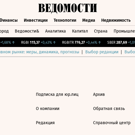
Финансы
Инвестиции
Технологии
Медиа
Недвижимость
ород
Ведомости&
Аналитика
Капитал
Страна
Промышле
а
Финансы
Инвестиции
Технологии
Медиа
Недвижимос
1,68%
↑
RGBI
115,37
+0,43%
↑
RGBITR
776,27
+0,44%
↑
SBER
287,69
+1,09
ивном рынке: меры, динамика, прогнозы
Выбор редакции
Выбо
Подписка для юр.лиц
Архив
О компании
Обратная связь
Редакция
Справочный центр