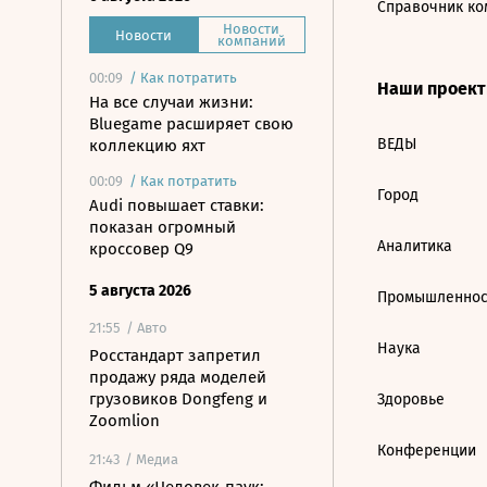
Справочник ко
Новости
Новости
компаний
00:09
/
Как потратить
Наши проек
На все случаи жизни:
Bluegame расширяет свою
ВЕДЫ
коллекцию яхт
00:09
/
Как потратить
Город
Audi повышает ставки:
показан огромный
Аналитика
кроссовер Q9
5 августа 2026
Промышленнос
21:55
/ Авто
Наука
Росстандарт запретил
продажу ряда моделей
грузовиков Dongfeng и
Здоровье
Zoomlion
Конференции
21:43
/ Медиа