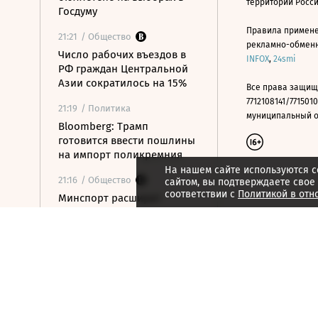
территории Росс
Госдуму
Правила примене
21:21
/ Общество
рекламно-обменно
Число рабочих въездов в
INFOX
,
24smi
РФ граждан Центральной
Азии сократилось на 15%
Все права защищ
7712108141/7715010
21:19
/ Политика
муниципальный окр
Bloomberg: Трамп
готовится ввести пошлины
на импорт поликремния
На нашем сайте используются c
21:16
/ Общество
сайтом, вы подтверждаете свое
соответствии с
Политикой в отн
Минспорт расширит
перечень спортивных
организаций для
налогового вычета
21:10
/ Экономика
Почему нефтегазовые
доходы бюджета в июле
достигли максимума с