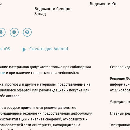
ьс
Ведомости Юг
Ведомости Северо-
Запад
я iOS
Скачать для Android
ание материалов допускается только при соблюдении
Сетевое изд
атки
и при наличии гиперссылки на vedomosti.ru
Решение Фе
ка, прогнозы и другие материалы, представленные на
информацио
 являются офертой или рекомендацией к покупке или
от 27 ноября
ибо активов.
Учредитель
ном ресурсе применяются рекомендательные
ормационные технологии предоставления информации
Главный ре
 систематизации и анализа сведений, относящихся к
ользователей сети «Интернет», находящихся на
Электронна