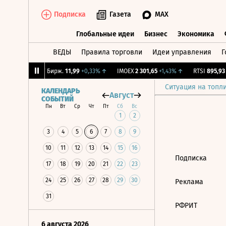
Подписка
Газета
MAX
Глобальные идеи
Бизнес
Экономика
ВЕДЫ
Правила торговли
Идеи управления
Г
Глобальные идеи
Бизнес
Экономик
1,09%
↑
CNY Бирж.
11,99
+0,33%
↑
IMOEX
2 301,65
+1,43%
↑
RTSI
895,93
+
Ситуация на топл
КАЛЕНДАРЬ
Август
СОБЫТИЙ
Пн
Вт
Ср
Чт
Пт
Сб
Вс
1
2
3
4
5
6
7
8
9
10
11
12
13
14
15
16
Подписка
17
18
19
20
21
22
23
24
25
26
27
28
29
30
Реклама
31
РФРИТ
6 августа 2026