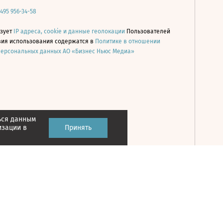
 495 956-34-58
ьзует
IP адреса, cookie и данные геолокации
Пользователей
овия использования содержатся в
Политике в отношении
персональных данных АО «Бизнес Ньюс Медиа»
ься данным
Принять
изации в