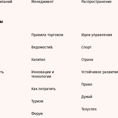
мпаний
Менеджмент
Распространение
ты
Правила торговли
Идеи управления
Ведомости&
Спорт
Капитал
Страна
ть
Инновации и
Устойчивое развити
технологии
Право
Как потратить
Думай
Туризм
Техуспех
Форум