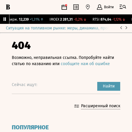
Войти
NY Бирж.
12,239
+1,31%
↑
IMOEX
2 281,31
-0,2%
↓
RTSI
874,64
-1,12%
↓
R
Ситуация на топливном рынке: меры, динамика, прогнозы
Выб
404
Возможно, неправильная ссылка. Попробуйте найти
статью по названию или
сообщите нам об ошибке
Сейчас ищут:
Найти
Расширенный поиск
ПОПУЛЯРНОЕ