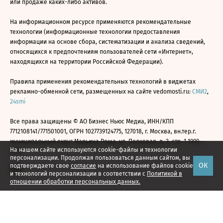
или продаже каких-либо активов.
На информационном ресурсе применяются рекомендательные
технологии (информационные технологии предоставления
информации на основе сбора, систематизации и анализа сведений,
относящихся к предпочтениям пользователей сети «Интернет»,
находящихся на территории Российской Федерации).
Правила применения рекомендательных технологий в виджетах
рекламно-обменной сети, размещенных на сайте vedomosti.ru:
СМИ2
,
24smi
Все права защищены © АО Бизнес Ньюс Медиа, ИНН/КПП
7712108141/771501001, ОГРН 1027739124775, 127018, г. Москва, вн.тер.г.
муниципальный округ Марьина Роща, ул. Полковая, д. 3, стр. 1 1999—
На нашем сайте используются cookie-файлы и технологии
2026
персонализации. Продолжая пользоваться данным сайтом, вы
ОК
подтверждаете свое
согласие
на использование файлов cookie
и технологий персонализации в соответствии с
Политикой в
отношении обработки персональных данных.