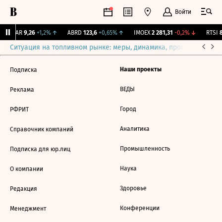
Войти
UTAR
9,26
+1,2%
↑
ABRD
123,6
+0,65%
↑
IMOEX
2 281,31
-0,2%
↓
RTSI
8
Ситуация на топливном рынке: меры, динамика, прогнозы
Выб
Наши проекты
Подписка
ВЕДЫ
Реклама
Город
РФРИТ
Аналитика
Справочник компаний
Промышленность
Подписка для юр.лиц
Наука
О компании
Здоровье
Редакция
Конференции
Менеджмент