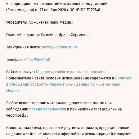
информационных технологий и массовых коммуникаций
(Роскомнадзор) от 27 ноября 2020 г. ЭЛ № ФС 77-79546
Учредитель: АО «Бизнес Ньюс Медиа»
Главный редактор: Казьмина Ирина Сергеевна
Электронная почта:
news@vedomosti.ru
Телефон:
+7 495 956-34-58
Сайт использует
IP адреса, cookie и данные геолокации
Пользователей сайта, условия использования содержатся в
Политике
в отношении обработки персональных данных АО «Бизнес Ньюс
Медиа»
Любое использование материалов допускается только при
соблюдении
правил перепечатки
и при наличии гиперссылки на
vedomosti.ru
Новости, аналитика, прогнозы и другие материалы, представленные
на данном сайте, не являются офертой или рекомендацией к покупке