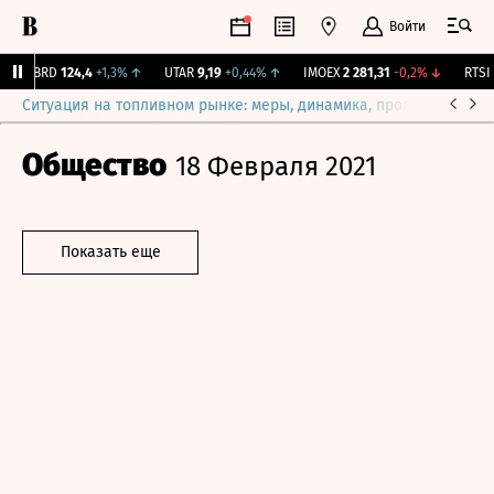
Войти
ABRD
124,4
+1,3%
↑
UTAR
9,19
+0,44%
↑
IMOEX
2 281,31
-0,2%
↓
RTSI
8
Ситуация на топливном рынке: меры, динамика, прогнозы
Выб
Общество
18 Февраля 2021
Показать еще