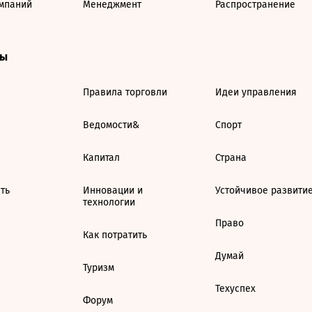
мпаний
Менеджмент
Распространение
ты
Правила торговли
Идеи управления
Ведомости&
Спорт
Капитал
Страна
ть
Инновации и
Устойчивое развити
технологии
Право
Как потратить
Думай
Туризм
Техуспех
Форум