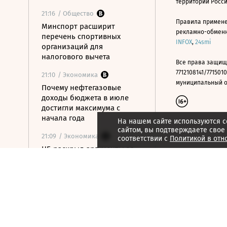
территории Росс
21:16
/ Общество
Правила примене
Минспорт расширит
рекламно-обменно
перечень спортивных
INFOX
,
24smi
организаций для
налогового вычета
Все права защищ
7712108141/7715010
21:10
/ Экономика
муниципальный окр
Почему нефтегазовые
доходы бюджета в июле
достигли максимума с
начала года
На нашем сайте используются c
сайтом, вы подтверждаете свое
21:09
/ Экономика
соответствии с
Политикой в отн
ЦБ раскрыл аргументы за
сохранение ставки на
последнем заседании
21:08
/ Технологии
Госзаказчикам хотят
закрыть лазейки для
закупок иностранной