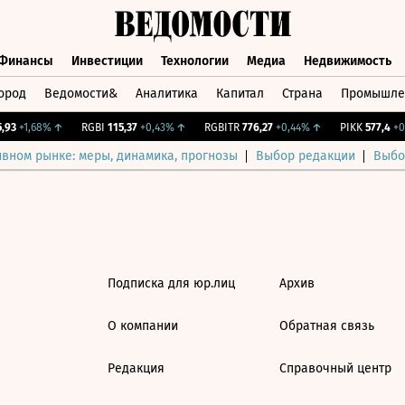
Финансы
Инвестиции
Технологии
Медиа
Недвижимость
ород
Ведомости&
Аналитика
Капитал
Страна
Промышле
а
Финансы
Инвестиции
Технологии
Медиа
Недвижимос
93
+1,68%
↑
RGBI
115,37
+0,43%
↑
RGBITR
776,27
+0,44%
↑
PIKK
577,4
+0,
ивном рынке: меры, динамика, прогнозы
Выбор редакции
Выбо
Подписка для юр.лиц
Архив
О компании
Обратная связь
Редакция
Справочный центр