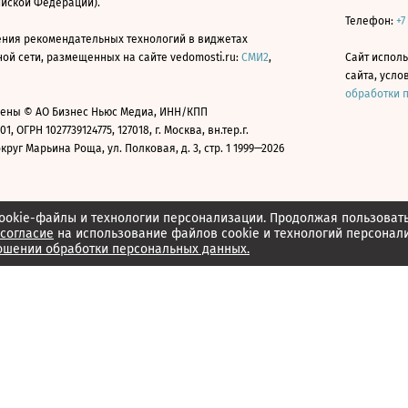
ийской Федерации).
Телефон:
+7
ния рекомендательных технологий в виджетах
й сети, размещенных на сайте vedomosti.ru:
СМИ2
,
Сайт испол
сайта, усл
обработки 
ены © АО Бизнес Ньюс Медиа, ИНН/КПП
01, ОГРН 1027739124775, 127018, г. Москва, вн.тер.г.
уг Марьина Роща, ул. Полковая, д. 3, стр. 1 1999—2026
ookie-файлы и технологии персонализации. Продолжая пользоват
согласие
на использование файлов cookie и технологий персонал
ошении обработки персональных данных.