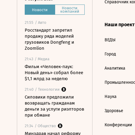
Справочник ко
Новости
Новости
компаний
21:55
/ Авто
Наши проек
Росстандарт запретил
продажу ряда моделей
ВЕДЫ
грузовиков Dongfeng и
Zoomlion
Город
21:43
/ Медиа
Фильм «Человек-паук:
Аналитика
Новый день» собрал более
$1,1 млрд за неделю
Промышленнос
21:40
/ Технологии
Наука
Силовики предложили
возвращать гражданам
деньги за услуги риэлторов
Здоровье
при обмане
Конференции
21:34
/ Общество
Минздрав начал реформу