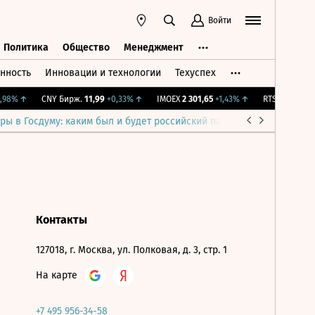
Войти
Политика
Общество
Менеджмент
нность
Инновации и технологии
Техуспех
ть
Политика
Общество
Менеджмент
98%
↑
CNY Бирж.
11,99
+0,33%
↑
IMOEX
2 301,65
+1,43%
↑
RTSI
895,93
+1
ры в Госдуму: каким был и будет российский парламент
Война н
Контакты
127018, г. Москва, ул. Полковая, д. 3, стр. 1
На карте
+7 495 956-34-58