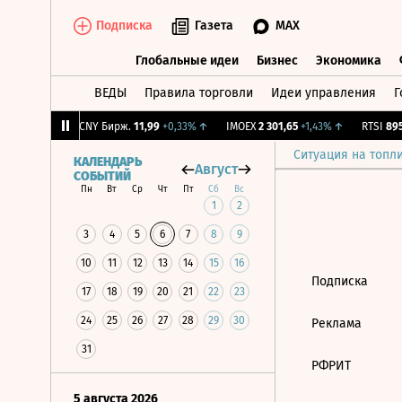
Подписка
Газета
MAX
Глобальные идеи
Бизнес
Экономика
ВЕДЫ
Правила торговли
Идеи управления
Г
Глобальные идеи
Бизнес
Экономик
4
+0,98%
↑
CNY Бирж.
11,99
+0,33%
↑
IMOEX
2 301,65
+1,43%
↑
RTSI
895,
Ситуация на топл
КАЛЕНДАРЬ
Август
СОБЫТИЙ
Пн
Вт
Ср
Чт
Пт
Сб
Вс
1
2
3
4
5
6
7
8
9
10
11
12
13
14
15
16
Подписка
17
18
19
20
21
22
23
24
25
26
27
28
29
30
Реклама
31
РФРИТ
5 августа 2026