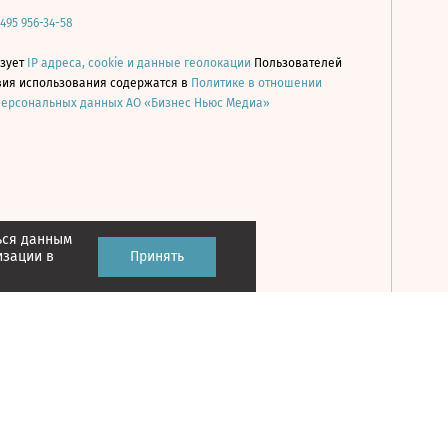
 495 956-34-58
ьзует
IP адреса, cookie и данные геолокации
Пользователей
овия использования содержатся в
Политике в отношении
персональных данных АО «Бизнес Ньюс Медиа»
ься данным
Принять
изации в