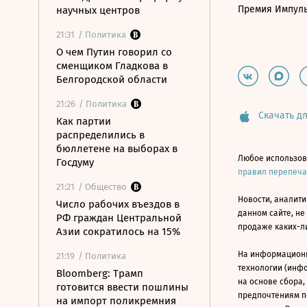
Премия Импул
научных центров
21:31
/ Политика
О чем Путин говорил со
сменщиком Гладкова в
Белгородской области
21:26
/ Политика
Скачать дл
Как партии
распределились в
бюллетене на выборах в
Любое использов
Госдуму
правил перепеч
21:21
/ Общество
Новости, аналити
Число рабочих въездов в
данном сайте, не
РФ граждан Центральной
продаже каких-л
Азии сократилось на 15%
На информацион
21:19
/ Политика
технологии (инф
Bloomberg: Трамп
на основе сбора,
готовится ввести пошлины
предпочтениям п
на импорт поликремния