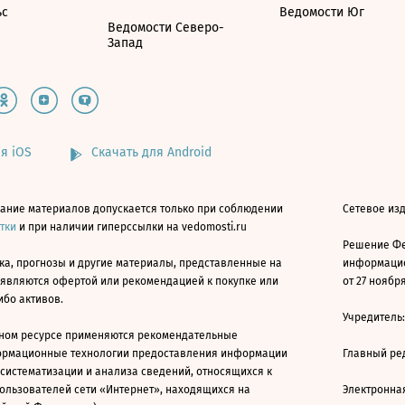
ьс
Ведомости Юг
Ведомости Северо-
Запад
я iOS
Скачать для Android
ание материалов допускается только при соблюдении
Сетевое изд
атки
и при наличии гиперссылки на vedomosti.ru
Решение Фе
ка, прогнозы и другие материалы, представленные на
информацио
 являются офертой или рекомендацией к покупке или
от 27 ноября
ибо активов.
Учредитель
ном ресурсе применяются рекомендательные
ормационные технологии предоставления информации
Главный ре
 систематизации и анализа сведений, относящихся к
ользователей сети «Интернет», находящихся на
Электронна