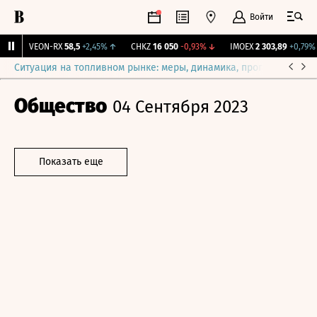
Войти
↑
VEON-RX
58,5
+2,45%
↑
CHKZ
16 050
-0,93%
↓
IMOEX
2 303,89
+0,79%
Ситуация на топливном рынке: меры, динамика, прогнозы
Выб
Общество
04 Сентября 2023
Показать еще